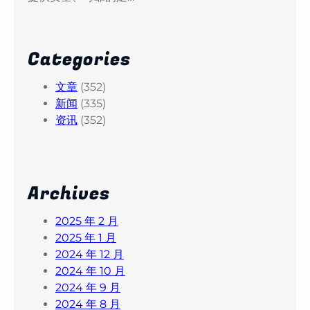
Categories
文章
(352)
新闻
(335)
资讯
(352)
Archives
2025 年 2 月
2025 年 1 月
2024 年 12 月
2024 年 10 月
2024 年 9 月
2024 年 8 月