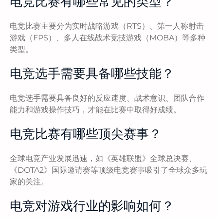
电竞比赛有哪些常见的类型？
电竞比赛主要分为实时战略游戏（RTS）、第一人称射击
游戏（FPS）、多人在线战术竞技游戏（MOBA）等多种
类型。
电竞选手需要具备哪些技能？
电竞选手需要具备良好的反应速度、战术意识、团队合作
能力和游戏操作技巧，才能在比赛中取得好成绩。
电竞比赛有哪些顶尖赛事？
全球电竞产业发展迅速，如《英雄联盟》全球总决赛、
《DOTA2》国际邀请赛等顶级电竞赛事吸引了全球众多玩
家的关注。
电竞对游戏行业的影响如何？