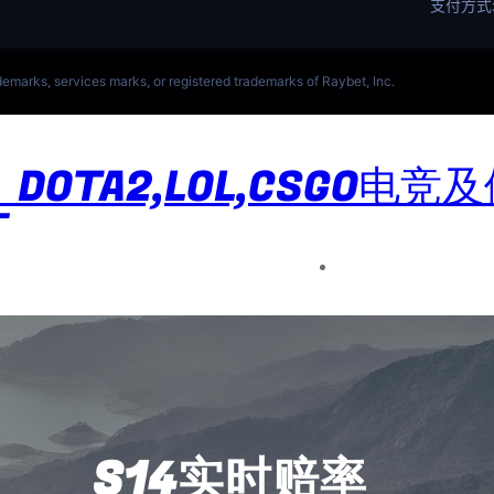
OTA2,LOL,CSGO电
S14实时赔率