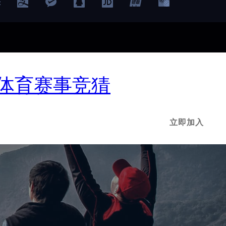
竞及体育赛事竞猜
立即加入