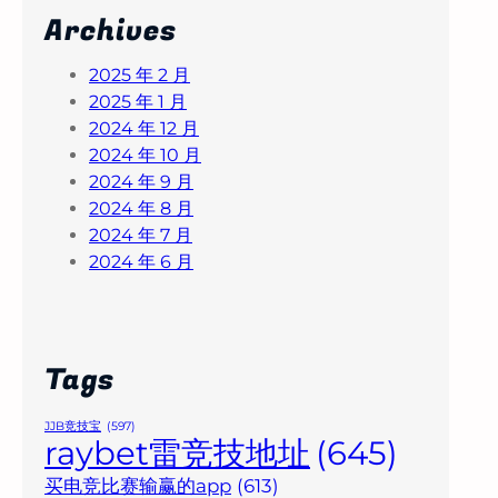
Archives
2025 年 2 月
2025 年 1 月
2024 年 12 月
2024 年 10 月
2024 年 9 月
2024 年 8 月
2024 年 7 月
2024 年 6 月
Tags
JJB竞技宝
(597)
raybet雷竞技地址
(645)
买电竞比赛输赢的app
(613)