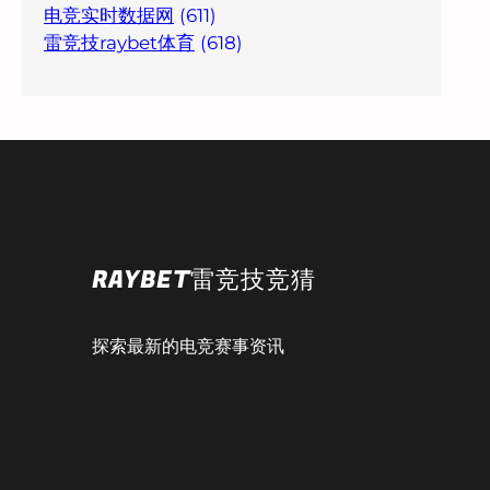
电竞实时数据网
(611)
雷竞技raybet体育
(618)
RAYBET雷竞技竞猜
探索最新的电竞赛事资讯