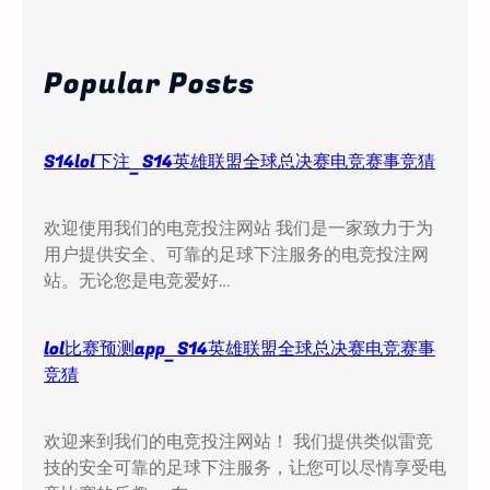
a
4
r
英
c
Popular Posts
雄
h
联
盟
全
S14lol下注_S14英雄联盟全球总决赛电竞赛事竞猜
球
总
欢迎使用我们的电竞投注网站 我们是一家致力于为
决
用户提供安全、可靠的足球下注服务的电竞投注网
赛
站。无论您是电竞爱好…
电
竞
赛
lol比赛预测app_S14英雄联盟全球总决赛电竞赛事
事
竞猜
竞
猜
欢迎来到我们的电竞投注网站！ 我们提供类似雷竞
技的安全可靠的足球下注服务，让您可以尽情享受电