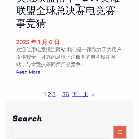
决
联盟全球总决赛电竞赛
赛
电
事竞猜
竞
赛
事
2025 年 1 月 6 日
竞
欢迎使用电竞投注网站 我们是一家致力于为用户
猜
提供安全、可靠的足球下注服务的电竞投注网
站，与雷竞技等同类产品竞争…
：
Read More
英
雄
1
2
3
…
36
下一页
»
联
盟
倍
Search
率
_
S
S
e
1