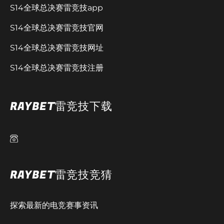
S14全球总决赛雷竞技app
S14全球总决赛雷竞技官网
S14全球总决赛雷竞技网址
S14全球总决赛雷竞技注册
RAYBET雷竞技下载
RAYBET雷竞技竞猜
探索最新的电竞赛事资讯