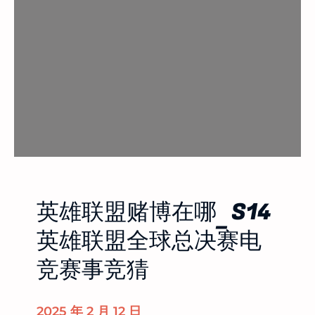
电
压
竞
注
赛
_
事
S
竞
1
猜
4
英
雄
联
盟
全
球
英雄联盟赌博在哪_S14
总
英雄联盟全球总决赛电
决
赛
竞赛事竞猜
电
竞
赛
2025 年 2 月 12 日