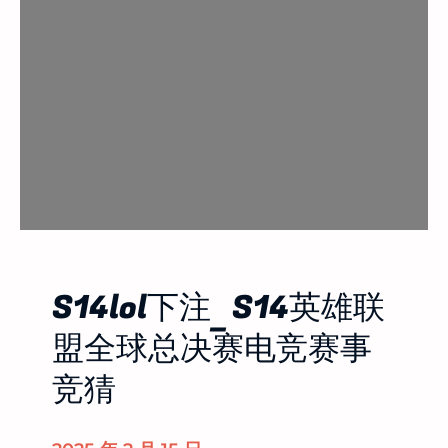
S14lol下注_S14英雄联
盟全球总决赛电竞赛事
竞猜