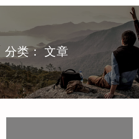
分类：
文章