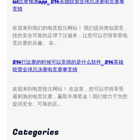
lol比赛预测app_S14英雄联盟全球总决赛电竞赛事
竞猜
欢迎来到我们的电竞投注网站！ 我们提供类似雷竞
技的安全可靠的足球下注服务，让您可以尽情享受电
竞比赛的乐趣。 在…
S14打比赛的时候可以竞猜的是什么软件_S14英雄
联盟全球总决赛电竞赛事竞猜
欢迎来到电竞投注网站！ 在这里，您可以尽情享受
最刺激的电竞比赛，赢取丰厚奖金！我们致力于为您
提供安全、可靠的足…
Categories