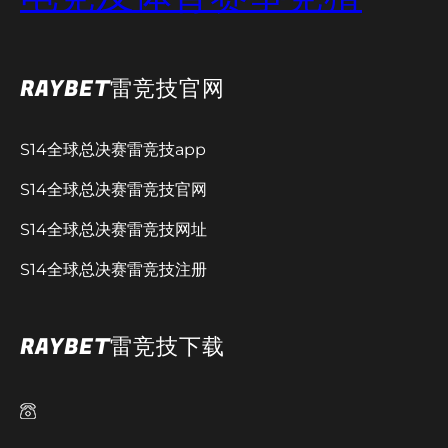
RAYBET雷竞技官网
S14全球总决赛雷竞技app
S14全球总决赛雷竞技官网
S14全球总决赛雷竞技网址
S14全球总决赛雷竞技注册
RAYBET雷竞技下载