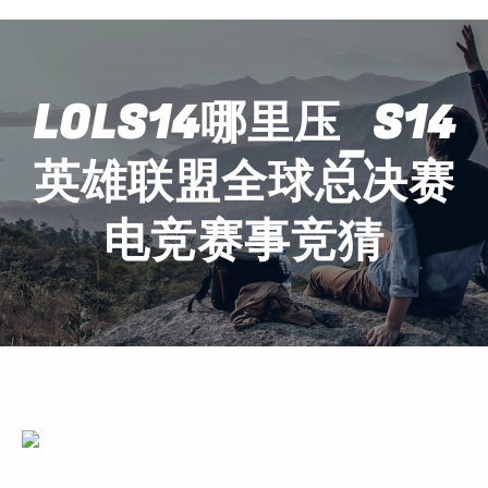
LOLS14哪里压_S14
英雄联盟全球总决赛
电竞赛事竞猜