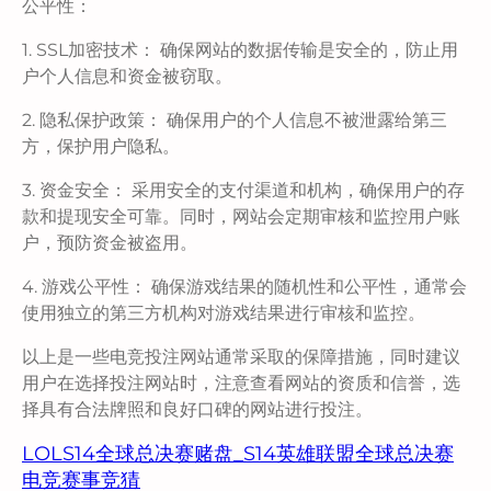
公平性：
1. SSL加密技术： 确保网站的数据传输是安全的，防止用
户个人信息和资金被窃取。
2. 隐私保护政策： 确保用户的个人信息不被泄露给第三
方，保护用户隐私。
3. 资金安全： 采用安全的支付渠道和机构，确保用户的存
款和提现安全可靠。同时，网站会定期审核和监控用户账
户，预防资金被盗用。
4. 游戏公平性： 确保游戏结果的随机性和公平性，通常会
使用独立的第三方机构对游戏结果进行审核和监控。
以上是一些电竞投注网站通常采取的保障措施，同时建议
用户在选择投注网站时，注意查看网站的资质和信誉，选
择具有合法牌照和良好口碑的网站进行投注。
LOLS14全球总决赛赌盘_S14英雄联盟全球总决赛
电竞赛事竞猜