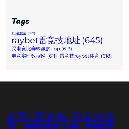
Tags
JJB竞技宝
(597)
raybet雷竞技地址
(645)
买电竞比赛输赢的app
(613)
电竞实时数据网
(611)
雷竞技raybet体育
(618)
首页–雷竞技-雷竞技官
网_DOTA2,LOL,CSGO