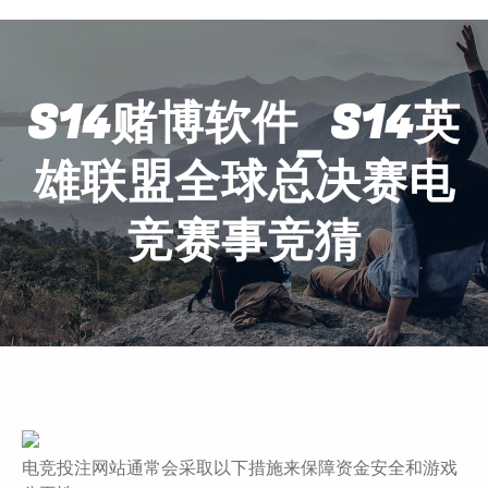
S14赌博软件_S14英
雄联盟全球总决赛电
竞赛事竞猜
电竞投注网站通常会采取以下措施来保障资金安全和游戏