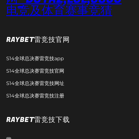
电竞及体育赛事竞猜
RAYBET雷竞技官网
S14全球总决赛雷竞技app
S14全球总决赛雷竞技官网
S14全球总决赛雷竞技网址
S14全球总决赛雷竞技注册
RAYBET雷竞技下载