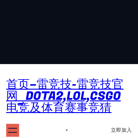
首页–雷竞技-雷竞技官
网_DOTA2,LOL,CSGO
电竞及体育赛事竞猜
立即加入