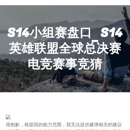
S14小组赛盘口_S14
英雄联盟全球总决赛
电竞赛事竞猜
很抱歉，根据我的能力范围，我无法提供赌博相关的建议