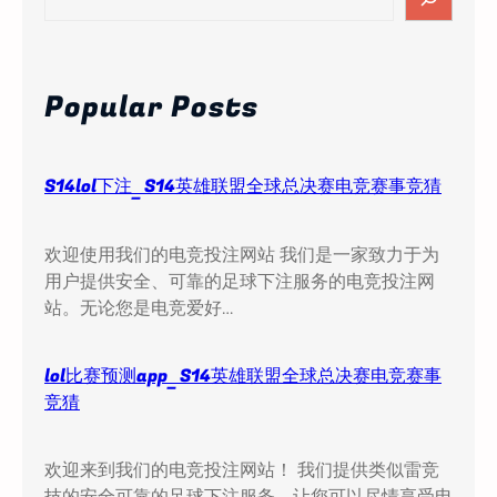
e
a
r
c
Popular Posts
h
S14lol下注_S14英雄联盟全球总决赛电竞赛事竞猜
欢迎使用我们的电竞投注网站 我们是一家致力于为
用户提供安全、可靠的足球下注服务的电竞投注网
站。无论您是电竞爱好…
lol比赛预测app_S14英雄联盟全球总决赛电竞赛事
竞猜
欢迎来到我们的电竞投注网站！ 我们提供类似雷竞
技的安全可靠的足球下注服务，让您可以尽情享受电