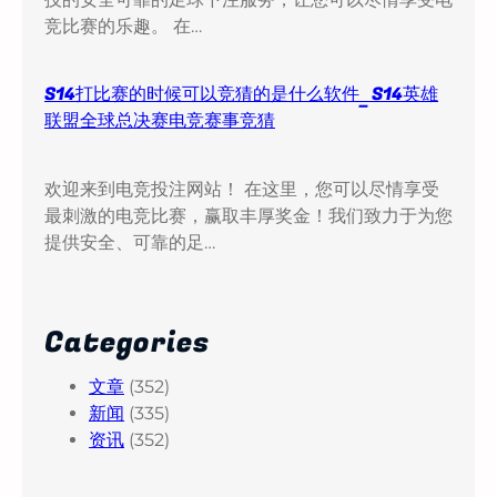
竞比赛的乐趣。 在…
S14打比赛的时候可以竞猜的是什么软件_S14英雄
联盟全球总决赛电竞赛事竞猜
欢迎来到电竞投注网站！ 在这里，您可以尽情享受
最刺激的电竞比赛，赢取丰厚奖金！我们致力于为您
提供安全、可靠的足…
Categories
文章
(352)
新闻
(335)
资讯
(352)