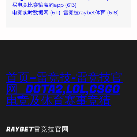
买电竞比赛输赢的app
(613)
电竞实时数据网
(611)
雷竞技raybet体育
(618)
首页–雷竞技-雷竞技官
网_DOTA2,LOL,CSGO
电竞及体育赛事竞猜
RAYBET雷竞技官网