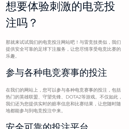
想要体验刺激的电竞投
注吗？
那就来试试我们的电竞投注网站吧！与雷竞技类似，我们
提供安全可靠的足球下注服务，让您尽情享受电竞比赛的
乐趣。
参与各种电竞赛事的投注
在我们的网站上，您可以参与各种电竞赛事的投注，包括
热门的英雄联盟、守望先锋、DOTA2等游戏。不仅如此，
我们还为您提供实时的赔率信息和比赛结果，让您随时随
地都能参与到电竞投注中来。
安全可靠的投注平台