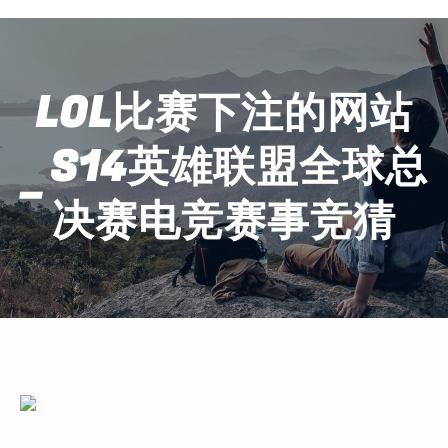
LOL比赛下注的网站
_S14英雄联盟全球总
决赛电竞赛事竞猜