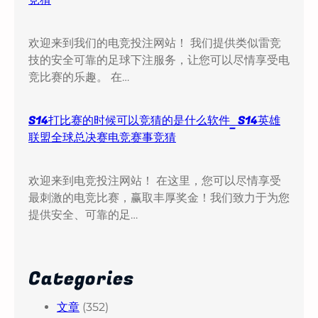
欢迎来到我们的电竞投注网站！ 我们提供类似雷竞
技的安全可靠的足球下注服务，让您可以尽情享受电
竞比赛的乐趣。 在…
S14打比赛的时候可以竞猜的是什么软件_S14英雄
联盟全球总决赛电竞赛事竞猜
欢迎来到电竞投注网站！ 在这里，您可以尽情享受
最刺激的电竞比赛，赢取丰厚奖金！我们致力于为您
提供安全、可靠的足…
Categories
文章
(352)