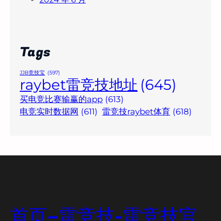
Tags
JJB竞技宝
(597)
raybet雷竞技地址
(645)
买电竞比赛输赢的app
(613)
电竞实时数据网
(611)
雷竞技raybet体育
(618)
首页–雷竞技-雷竞技官