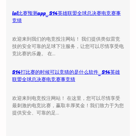
lol比赛预测app_S14英雄联盟全球总决赛电竞赛事
竞猜
欢迎来到我们的电竞投注网站！ 我们提供类似雷竞
技的安全可靠的足球下注服务，让您可以尽情享受电
竞比赛的乐趣。 在…
S14打比赛的时候可以竞猜的是什么软件_S14英雄
联盟全球总决赛电竞赛事竞猜
欢迎来到电竞投注网站！ 在这里，您可以尽情享受
最刺激的电竞比赛，赢取丰厚奖金！我们致力于为您
提供安全、可靠的足…