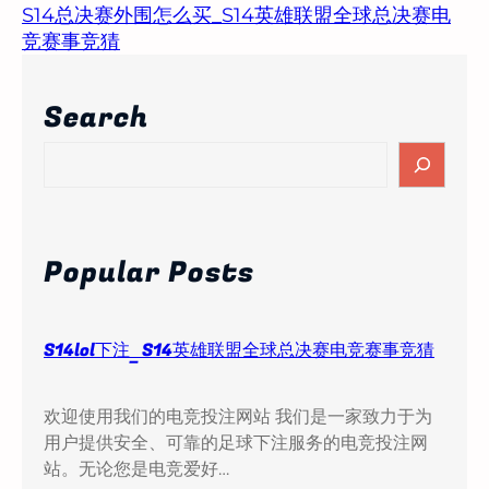
S14总决赛外围怎么买_S14英雄联盟全球总决赛电
竞赛事竞猜
Search
S
e
a
r
c
Popular Posts
h
S14lol下注_S14英雄联盟全球总决赛电竞赛事竞猜
欢迎使用我们的电竞投注网站 我们是一家致力于为
用户提供安全、可靠的足球下注服务的电竞投注网
站。无论您是电竞爱好…