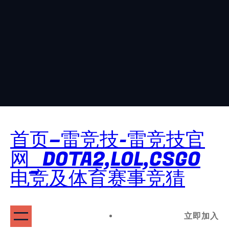
首页–雷竞技-雷竞技官
网_DOTA2,LOL,CSGO
电竞及体育赛事竞猜
立即加入