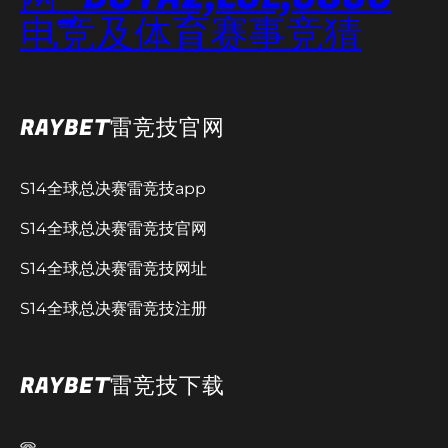
电竞及体育赛事竞猜
RAYBET雷竞技官网
S14全球总决赛雷竞技app
S14全球总决赛雷竞技官网
S14全球总决赛雷竞技网址
S14全球总决赛雷竞技注册
RAYBET雷竞技下载