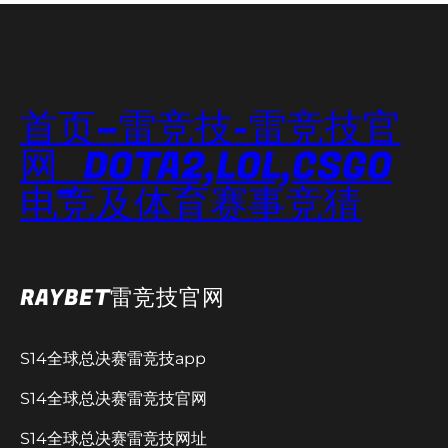
首页–雷竞技-雷竞技官
网_DOTA2,LOL,CSGO
电竞及体育赛事竞猜
RAYBET雷竞技官网
S14全球总决赛雷竞技app
S14全球总决赛雷竞技官网
S14全球总决赛雷竞技网址