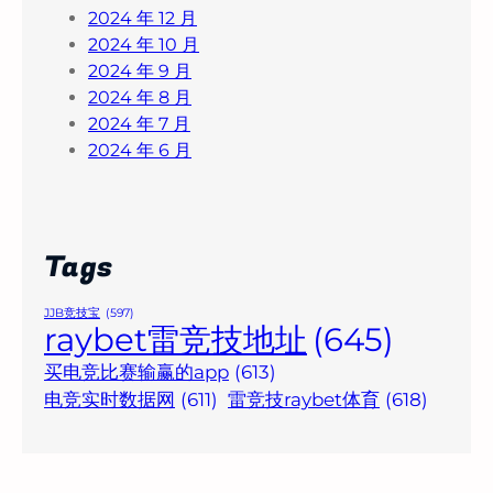
2024 年 12 月
2024 年 10 月
2024 年 9 月
2024 年 8 月
2024 年 7 月
2024 年 6 月
Tags
JJB竞技宝
(597)
raybet雷竞技地址
(645)
买电竞比赛输赢的app
(613)
电竞实时数据网
(611)
雷竞技raybet体育
(618)