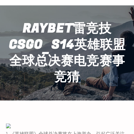
RAYBET雷竞技
CSGO_S14英雄联盟
全球总决赛电竞赛事
竞猜
1. 《英雄联盟》全球总决赛将在上海举办，引起广泛关注