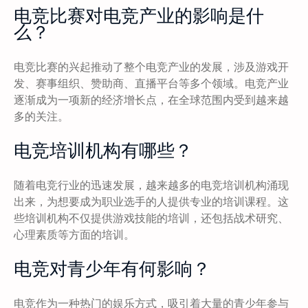
电竞比赛对电竞产业的影响是什
么？
电竞比赛的兴起推动了整个电竞产业的发展，涉及游戏开
发、赛事组织、赞助商、直播平台等多个领域。电竞产业
逐渐成为一项新的经济增长点，在全球范围内受到越来越
多的关注。
电竞培训机构有哪些？
随着电竞行业的迅速发展，越来越多的电竞培训机构涌现
出来，为想要成为职业选手的人提供专业的培训课程。这
些培训机构不仅提供游戏技能的培训，还包括战术研究、
心理素质等方面的培训。
电竞对青少年有何影响？
电竞作为一种热门的娱乐方式，吸引着大量的青少年参与