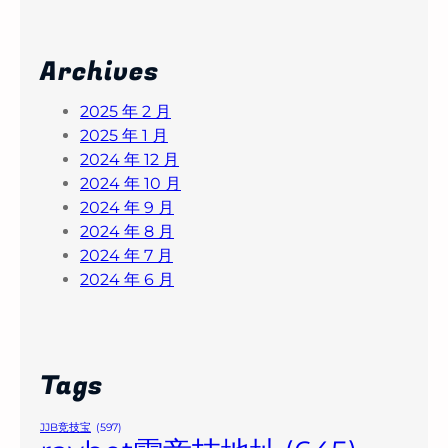
Archives
2025 年 2 月
2025 年 1 月
2024 年 12 月
2024 年 10 月
2024 年 9 月
2024 年 8 月
2024 年 7 月
2024 年 6 月
Tags
JJB竞技宝
(597)