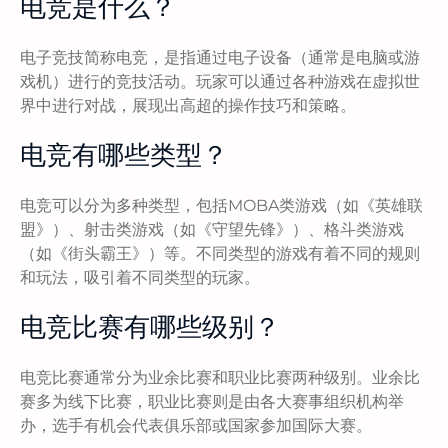
电竞是什么？
电子竞技简称电竞，是指通过电子设备（通常是电脑或游
戏机）进行的竞技活动。玩家可以通过各种游戏在虚拟世
界中进行对战，展现出高超的操作技巧和策略。
电竞有哪些类型？
电竞可以分为多种类型，包括MOBA类游戏（如《英雄联
盟》）、射击类游戏（如《守望先锋》）、格斗类游戏
（如《街头霸王》）等。不同类型的游戏有着不同的规则
和玩法，吸引着不同类型的玩家。
电竞比赛有哪些级别？
电竞比赛通常分为业余比赛和职业比赛两种级别。业余比
赛多为线下比赛，职业比赛则是由各大赛事组织机构举
办，选手有机会代表俱乐部或国家参加国际大赛。