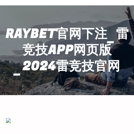
RAYBET官网下注_雷
竞技APP网页版
_2024雷竞技官网