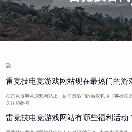
雷竞技电竞游戏网站现在最热门的游
在雷竞技电竞游戏网站上，目前最热门的游戏包括《英雄联
关注和参与。
雷竞技电竞游戏网站有哪些福利活动