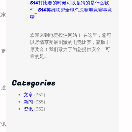
S14打比赛的时候可以竞猜的是什么软
件_S14英雄联盟全球总决赛电竞赛事竞
玩家
猜
欢迎来到电竞投注网站！ 在这里，您可
以尽情享受最刺激的电竞比赛，赢取丰
厚奖金！我们致力于为您提供安全、可
、定
靠的足…
Categories
、道
文章
(352)
新闻
(335)
资讯
(352)
资讯