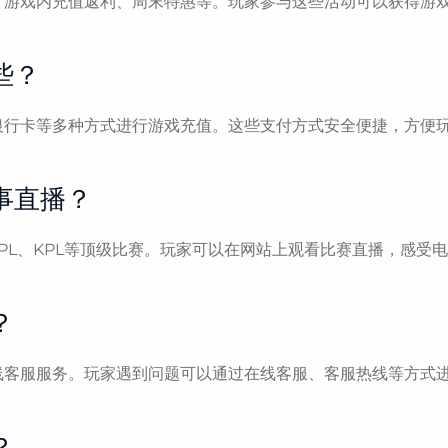
、游戏内充值返利、周末特惠等。玩家参与这些活动可以获得游
些？
银行卡等多种方式进行游戏充值。这些支付方式安全便捷，方便
事直播？
PL、KPL等顶级比赛。玩家可以在网站上观看比赛直播，感受
？
线客服服务。玩家遇到问题可以通过在线客服、客服热线等方式
？