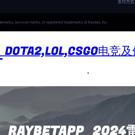
OTA2,LOL,CSGO电
RAYBETAPP_202