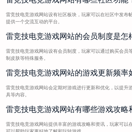
雷竞技电竞游戏网站设有社区板块，玩家可以在社区中发布
提供一个交流互动的平台。
雷竞技电竞游戏网站的会员制度是怎
雷竞技电竞游戏网站设有会员制度，玩家可以通过购买会员
制皮肤等特殊服务。
雷竞技电竞游戏网站的游戏更新频率
雷竞技电竞游戏网站会定期对游戏进行更新和优化，以提升
具等内容。
雷竞技电竞游戏网站有哪些游戏攻略
雷竞技电竞游戏网站提供丰富的游戏攻略和资讯，玩家可以
可以帮助玩家更好地了解和玩转游戏。