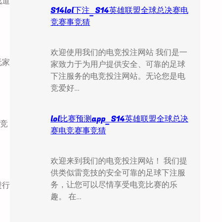
戏道
S14lol下注_S14英雄联盟全球总决赛电
竞赛事竞猜
欢迎使用我们的电竞投注网站 我们是一
玩家
家致力于为用户提供安全、可靠的足球
下注服务的电竞投注网站。无论您是电
竞爱好…
lol比赛预测app_S14英雄联盟全球总决
电竞
赛电竞赛事竞猜
欢迎来到我们的电竞投注网站！ 我们提
供类似雷竞技的安全可靠的足球下注服
务，让您可以尽情享受电竞比赛的乐
进行
趣。 在…