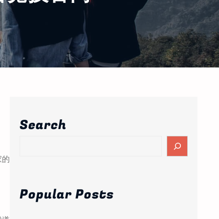
Search
S
e
家的
a
r
c
Popular Posts
h