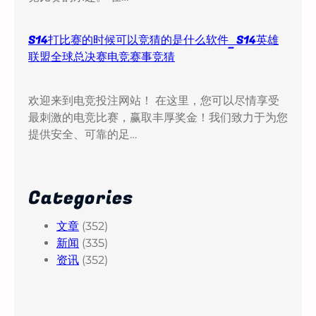
S14打比赛的时候可以竞猜的是什么软件_S14英雄
联盟全球总决赛电竞赛事竞猜
欢迎来到电竞投注网站！ 在这里，您可以尽情享受
最刺激的电竞比赛，赢取丰厚奖金！我们致力于为您
提供安全、可靠的足…
Categories
文章
(352)
新闻
(335)
资讯
(352)