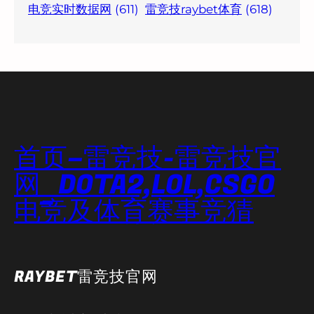
电竞实时数据网
(611)
雷竞技raybet体育
(618)
首页–雷竞技-雷竞技官
网_DOTA2,LOL,CSGO
电竞及体育赛事竞猜
RAYBET雷竞技官网