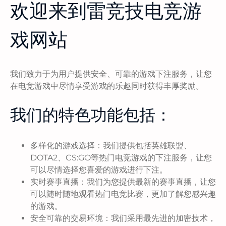
欢迎来到雷竞技电竞游
戏网站
我们致力于为用户提供安全、可靠的游戏下注服务，让您
在电竞游戏中尽情享受游戏的乐趣同时获得丰厚奖励。
我们的特色功能包括：
多样化的游戏选择：我们提供包括英雄联盟、
DOTA2、CS:GO等热门电竞游戏的下注服务，让您
可以尽情选择您喜爱的游戏进行下注。
实时赛事直播：我们为您提供最新的赛事直播，让您
可以随时随地观看热门电竞比赛，更加了解您感兴趣
的游戏。
安全可靠的交易环境：我们采用最先进的加密技术，