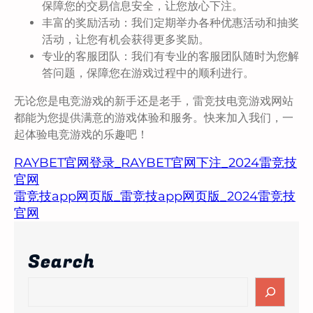
保障您的交易信息安全，让您放心下注。
丰富的奖励活动：我们定期举办各种优惠活动和抽奖
活动，让您有机会获得更多奖励。
专业的客服团队：我们有专业的客服团队随时为您解
答问题，保障您在游戏过程中的顺利进行。
无论您是电竞游戏的新手还是老手，雷竞技电竞游戏网站
都能为您提供满意的游戏体验和服务。快来加入我们，一
起体验电竞游戏的乐趣吧！
RAYBET官网登录_RAYBET官网下注_2024雷竞技
官网
雷竞技app网页版_雷竞技app网页版_2024雷竞技
官网
Search
S
e