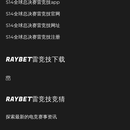
S14全球总决赛雷竞技app
S14全球总决赛雷竞技官网
S14全球总决赛雷竞技网址
S14全球总决赛雷竞技注册
RAYBET雷竞技下载
RAYBET雷竞技竞猜
探索最新的电竞赛事资讯