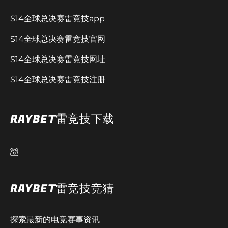
S14全球总决赛雷竞技app
S14全球总决赛雷竞技官网
S14全球总决赛雷竞技网址
S14全球总决赛雷竞技注册
RAYBET雷竞技下载
RAYBET雷竞技竞猜
探索最新的电竞赛事资讯