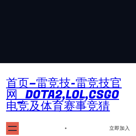
首页–雷竞技-雷竞技官
网_DOTA2,LOL,CSGO
电竞及体育赛事竞猜
立即加入