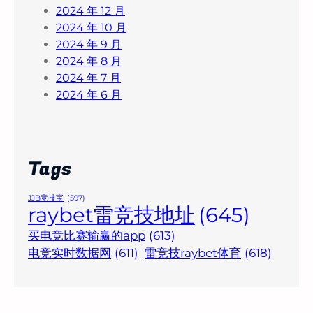
2024 年 12 月
2024 年 10 月
2024 年 9 月
2024 年 8 月
2024 年 7 月
2024 年 6 月
Tags
JJB竞技宝
(597)
raybet雷竞技地址
(645)
买电竞比赛输赢的app
(613)
电竞实时数据网
(611)
雷竞技raybet体育
(618)