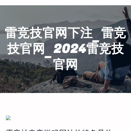
雷竞技官网下注_雷竞
技官网_2024雷竞技
官网