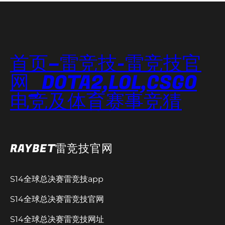
首页–雷竞技-雷竞技官
网_DOTA2,LOL,CSGO
电竞及体育赛事竞猜
RAYBET雷竞技官网
S14全球总决赛雷竞技app
S14全球总决赛雷竞技官网
S14全球总决赛雷竞技网址