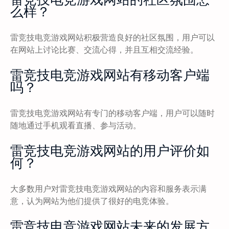
么样？
雷竞技电竞游戏网站积极营造良好的社区氛围，用户可以
在网站上讨论比赛、交流心得，并且互相交流经验。
雷竞技电竞游戏网站有移动客户端
吗？
雷竞技电竞游戏网站有专门的移动客户端，用户可以随时
随地通过手机观看直播、参与活动。
雷竞技电竞游戏网站的用户评价如
何？
大多数用户对雷竞技电竞游戏网站的内容和服务表示满
意，认为网站为他们提供了很好的电竞体验。
雷竞技电竞游戏网站未来的发展方