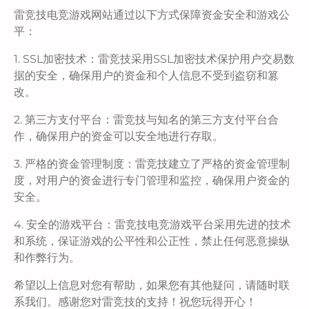
雷竞技电竞游戏网站通过以下方式保障资金安全和游戏公
平：
1. SSL加密技术：雷竞技采用SSL加密技术保护用户交易数
据的安全，确保用户的资金和个人信息不受到盗窃和篡
改。
2. 第三方支付平台：雷竞技与知名的第三方支付平台合
作，确保用户的资金可以安全地进行存取。
3. 严格的资金管理制度：雷竞技建立了严格的资金管理制
度，对用户的资金进行专门管理和监控，确保用户资金的
安全。
4. 安全的游戏平台：雷竞技电竞游戏平台采用先进的技术
和系统，保证游戏的公平性和公正性，禁止任何恶意操纵
和作弊行为。
希望以上信息对您有帮助，如果您有其他疑问，请随时联
系我们。感谢您对雷竞技的支持！祝您玩得开心！