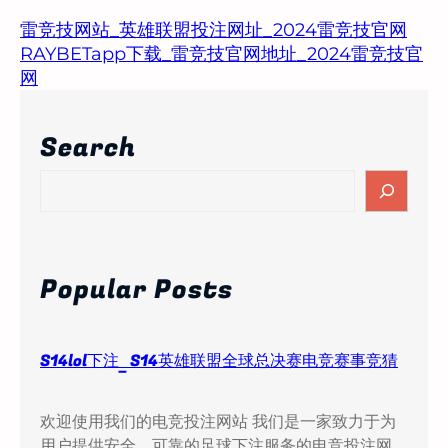
雷竞技网站_英雄联盟投注网址_2024雷竞技官网
RAYBETapp下载_雷竞技官网地址_2024雷竞技官
网
Search
S
e
a
r
c
Popular Posts
h
S14lol下注_S14英雄联盟全球总决赛电竞赛事竞猜
欢迎使用我们的电竞投注网站 我们是一家致力于为
用户提供安全、可靠的足球下注服务的电竞投注网