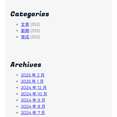
Categories
文章
(352)
新闻
(335)
资讯
(352)
Archives
2025 年 2 月
2025 年 1 月
2024 年 12 月
2024 年 10 月
2024 年 9 月
2024 年 8 月
2024 年 7 月