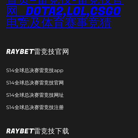
网_DOTA2,LOL,CSGO
电竞及体育赛事竞猜
RAYBET雷竞技官网
S14全球总决赛雷竞技app
S14全球总决赛雷竞技官网
S14全球总决赛雷竞技网址
S14全球总决赛雷竞技注册
RAYBET雷竞技下载