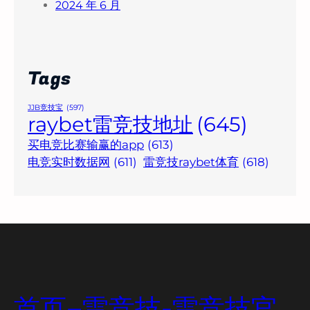
2024 年 6 月
Tags
JJB竞技宝
(597)
raybet雷竞技地址
(645)
买电竞比赛输赢的app
(613)
电竞实时数据网
(611)
雷竞技raybet体育
(618)
首页–雷竞技-雷竞技官