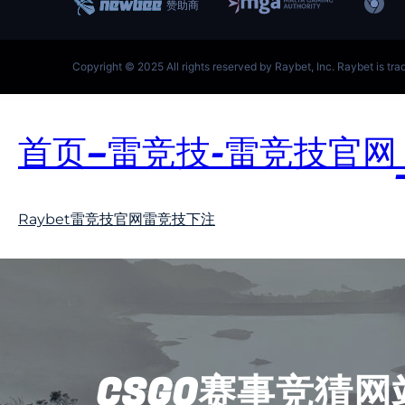
跳
至
首页–雷竞技-雷竞技官网_D
内
容
Raybet雷竞技官网
雷竞技下注
CSGO赛事竞猜网