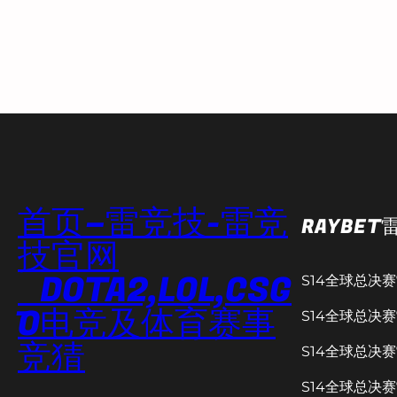
首页–雷竞技-雷竞
RAYBE
技官网
_DOTA2,LOL,CSG
S14全球总决赛
O电竞及体育赛事
S14全球总决
竞猜
S14全球总决
S14全球总决