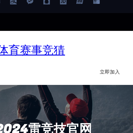
竞及体育赛事竞猜
立即加入
2024雷竞技官网