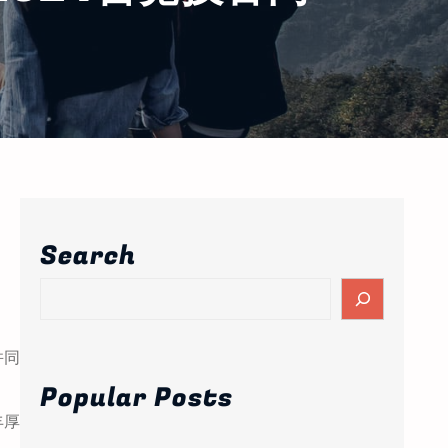
Search
S
e
a
并同
r
c
Popular Posts
h
丰厚