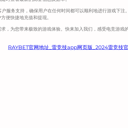
的客户服务支持，确保用户在任何时间都可以顺利地进行游戏下注
户方便快捷地充值和提现。
需求，为您带来极致的游戏体验。快来加入我们，感受电竞游戏
RAYBET官网地址_雷竞技app网页版_2024雷竞技