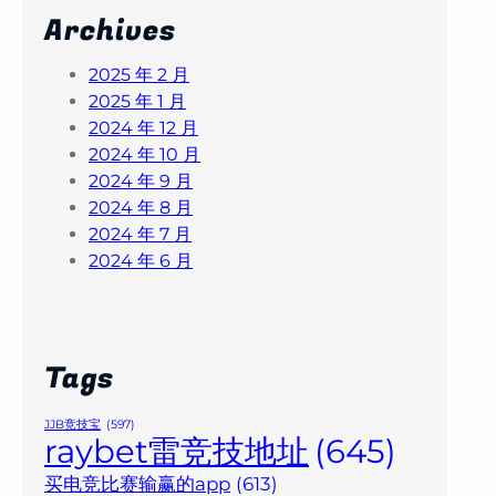
Archives
2025 年 2 月
2025 年 1 月
2024 年 12 月
2024 年 10 月
2024 年 9 月
2024 年 8 月
2024 年 7 月
2024 年 6 月
Tags
JJB竞技宝
(597)
raybet雷竞技地址
(645)
买电竞比赛输赢的app
(613)