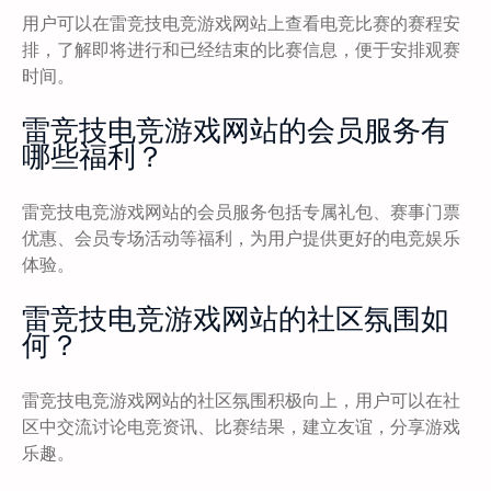
用户可以在雷竞技电竞游戏网站上查看电竞比赛的赛程安
排，了解即将进行和已经结束的比赛信息，便于安排观赛
时间。
雷竞技电竞游戏网站的会员服务有
哪些福利？
雷竞技电竞游戏网站的会员服务包括专属礼包、赛事门票
优惠、会员专场活动等福利，为用户提供更好的电竞娱乐
体验。
雷竞技电竞游戏网站的社区氛围如
何？
雷竞技电竞游戏网站的社区氛围积极向上，用户可以在社
区中交流讨论电竞资讯、比赛结果，建立友谊，分享游戏
乐趣。