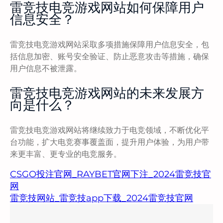
雷竞技电竞游戏网站如何保障用户
信息安全？
雷竞技电竞游戏网站采取多项措施保障用户信息安全，包
括信息加密、账号安全验证、防止恶意攻击等措施，确保
用户信息不被泄露。
雷竞技电竞游戏网站的未来发展方
向是什么？
雷竞技电竞游戏网站将继续致力于电竞领域，不断优化平
台功能，扩大电竞赛事覆盖面，提升用户体验，为用户带
来更丰富、更专业的电竞服务。
CSGO投注官网_RAYBET官网下注_2024雷竞技官
网
雷竞技网站_雷竞技app下载_2024雷竞技官网