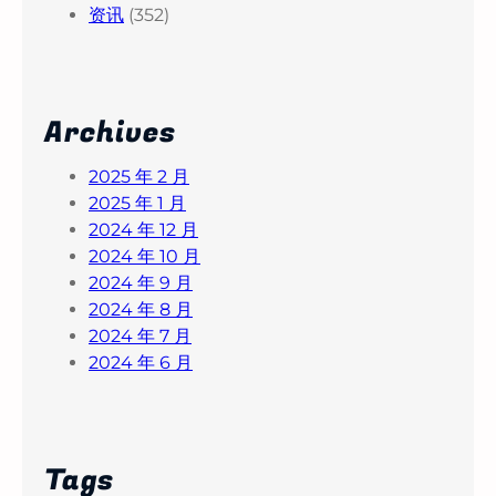
资讯
(352)
Archives
2025 年 2 月
2025 年 1 月
2024 年 12 月
2024 年 10 月
2024 年 9 月
2024 年 8 月
2024 年 7 月
2024 年 6 月
Tags