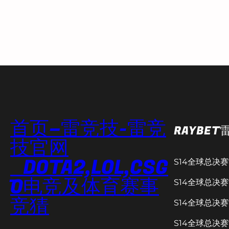
首页–雷竞技-雷竞
RAYBE
技官网
_DOTA2,LOL,CSG
S14全球总决赛
O电竞及体育赛事
S14全球总决
竞猜
S14全球总决
S14全球总决