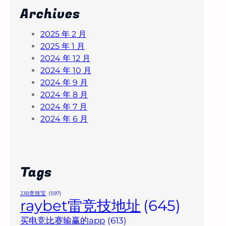
Archives
2025 年 2 月
2025 年 1 月
2024 年 12 月
2024 年 10 月
2024 年 9 月
2024 年 8 月
2024 年 7 月
2024 年 6 月
Tags
JJB竞技宝
(597)
raybet雷竞技地址
(645)
买电竞比赛输赢的app
(613)