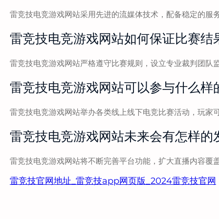
雷竞技电竞游戏网站采用先进的流媒体技术，配备稳定的服
雷竞技电竞游戏网站如何保证比赛结
雷竞技电竞游戏网站严格遵守比赛规则，设立专业裁判团队
雷竞技电竞游戏网站可以参与什么样
雷竞技电竞游戏网站举办各类线上线下电竞比赛活动，玩家
雷竞技电竞游戏网站未来会有怎样的
雷竞技电竞游戏网站将不断完善平台功能，扩大直播内容覆
雷竞技官网地址_雷竞技app网页版_2024雷竞技官网