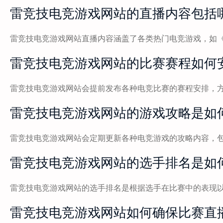
雷竞技电竞游戏网站的直播内容包括
雷竞技电竞游戏网站直播内容涵盖了各类热门电竞游戏，如
雷竞技电竞游戏网站的比赛赛程如何
雷竞技电竞游戏网站会提前发布各种电竞比赛的赛程安排，
雷竞技电竞游戏网站的游戏攻略是如
雷竞技电竞游戏网站会定期更新各种电竞游戏的攻略内容，
雷竞技电竞游戏网站的选手排名是如
雷竞技电竞游戏网站的选手排名是根据选手在比赛中的表现
雷竞技电竞游戏网站如何确保比赛直