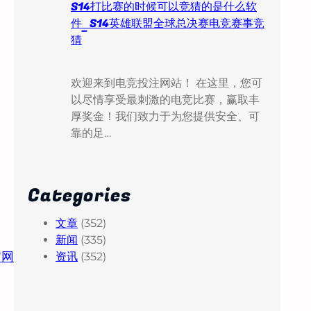
S14打比赛的时候可以竞猜的是什么软
件_S14英雄联盟全球总决赛电竞赛事竞
猜
欢迎来到电竞投注网站！ 在这里，您可
以尽情享受最刺激的电竞比赛，赢取丰
厚奖金！我们致力于为您提供安全、可
靠的足…
Categories
文章
(352)
新闻
(335)
官网
资讯
(352)