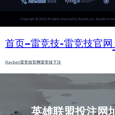
跳
至
首页–雷竞技-雷竞技官网_D
内
容
Raybet雷竞技官网
雷竞技下注
英雄联盟投注网址