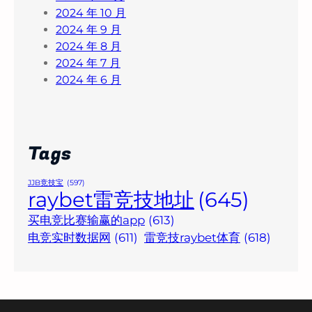
2024 年 10 月
2024 年 9 月
2024 年 8 月
2024 年 7 月
2024 年 6 月
Tags
JJB竞技宝
(597)
raybet雷竞技地址
(645)
买电竞比赛输赢的app
(613)
电竞实时数据网
(611)
雷竞技raybet体育
(618)