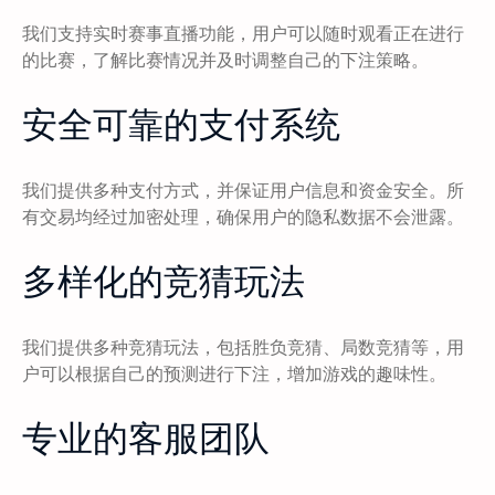
我们支持实时赛事直播功能，用户可以随时观看正在进行
的比赛，了解比赛情况并及时调整自己的下注策略。
安全可靠的支付系统
我们提供多种支付方式，并保证用户信息和资金安全。所
有交易均经过加密处理，确保用户的隐私数据不会泄露。
多样化的竞猜玩法
我们提供多种竞猜玩法，包括胜负竞猜、局数竞猜等，用
户可以根据自己的预测进行下注，增加游戏的趣味性。
专业的客服团队