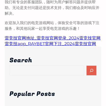
我们有专业的客服团队，随时为用户解答问题并提供帮
助。无论是支付问题还是技术支持，我们都会及时响应并
解决。
欢迎加入我们的电竞游戏网站，体验安全可靠的游戏下注
服务，和其他玩家一起享受电竞游戏的乐趣！
雷竞技官网地址_雷竞技官网登录_2024雷竞技官网
雷竞技app_RAYBET官网下注_2024雷竞技官网
Search
S
e
a
r
c
Popular Posts
h