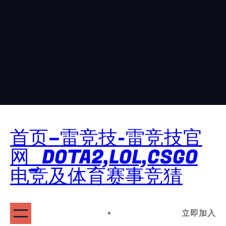
首页–雷竞技-雷竞技官
网_DOTA2,LOL,CSGO
电竞及体育赛事竞猜
立即加入