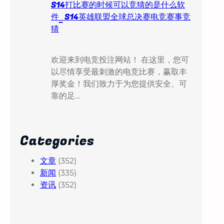
S14打比赛的时候可以竞猜的是什么软
件_S14英雄联盟全球总决赛电竞赛事竞
猜
欢迎来到电竞投注网站！ 在这里，您可
以尽情享受最刺激的电竞比赛，赢取丰
厚奖金！我们致力于为您提供安全、可
靠的足…
Categories
文章
(352)
新闻
(335)
资讯
(352)