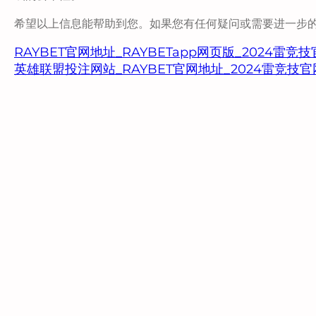
希望以上信息能帮助到您。如果您有任何疑问或需要进一步
RAYBET官网地址_RAYBETapp网页版_2024雷竞
英雄联盟投注网站_RAYBET官网地址_2024雷竞技官