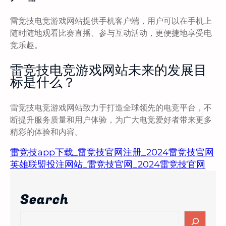
雷竞技电竞游戏网站提供手机客户端，用户可以在手机上
随时随地观看比赛直播、参与互动活动，更便捷地享受电
竞乐趣。
雷竞技电竞游戏网站未来的发展目
标是什么？
雷竞技电竞游戏网站致力于打造全球领先的电竞平台，不
断提升服务质量和用户体验，为广大电竞爱好者带来更多
精彩的体验和内容。
雷竞技app下载_雷竞技官网注册_2024雷竞技官网
英雄联盟投注网站_雷竞技官网_2024雷竞技官网
Search
S