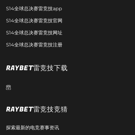
S14全球总决赛雷竞技app
S14全球总决赛雷竞技官网
S14全球总决赛雷竞技网址
S14全球总决赛雷竞技注册
RAYBET雷竞技下载
RAYBET雷竞技竞猜
探索最新的电竞赛事资讯