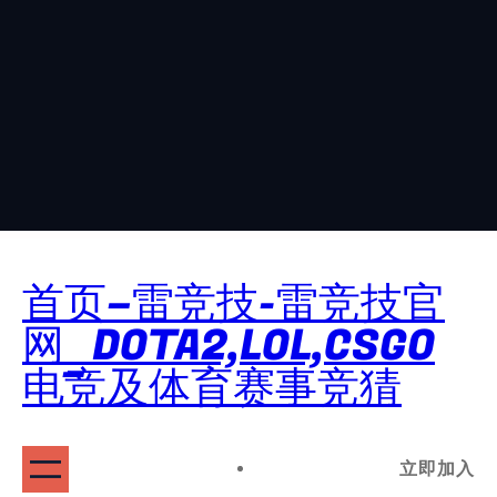
首页–雷竞技-雷竞技官
网_DOTA2,LOL,CSGO
电竞及体育赛事竞猜
立即加入