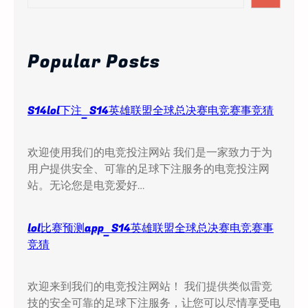
e
a
r
c
Popular Posts
h
S14lol下注_S14英雄联盟全球总决赛电竞赛事竞猜
欢迎使用我们的电竞投注网站 我们是一家致力于为
用户提供安全、可靠的足球下注服务的电竞投注网
站。无论您是电竞爱好…
lol比赛预测app_S14英雄联盟全球总决赛电竞赛事
竞猜
欢迎来到我们的电竞投注网站！ 我们提供类似雷竞
技的安全可靠的足球下注服务，让您可以尽情享受电