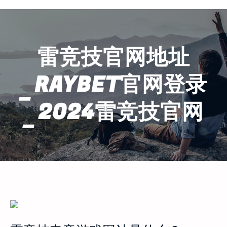
雷竞技官网地址
_RAYBET官网登录
_2024雷竞技官网