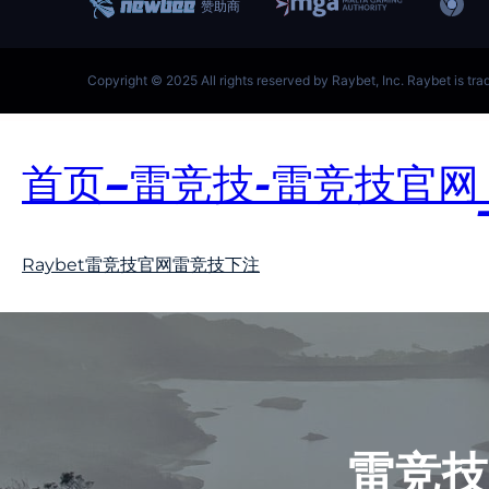
跳
至
首页–雷竞技-雷竞技官网_D
内
容
Raybet雷竞技官网
雷竞技下注
雷竞技