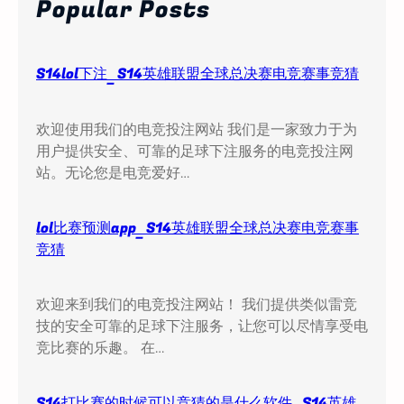
Popular Posts
h
S14lol下注_S14英雄联盟全球总决赛电竞赛事竞猜
欢迎使用我们的电竞投注网站 我们是一家致力于为
用户提供安全、可靠的足球下注服务的电竞投注网
站。无论您是电竞爱好…
lol比赛预测app_S14英雄联盟全球总决赛电竞赛事
竞猜
欢迎来到我们的电竞投注网站！ 我们提供类似雷竞
技的安全可靠的足球下注服务，让您可以尽情享受电
竞比赛的乐趣。 在…
S14打比赛的时候可以竞猜的是什么软件_S14英雄