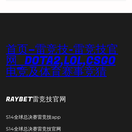
首页–雷竞技-雷竞技官
网_DOTA2,LOL,CSGO
电竞及体育赛事竞猜
RAYBET雷竞技官网
S14全球总决赛雷竞技app
S14全球总决赛雷竞技官网