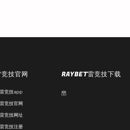
T雷竞技官网
RAYBET雷竞技下载
雷竞技app
赛雷竞技官网
赛雷竞技网址
赛雷竞技注册