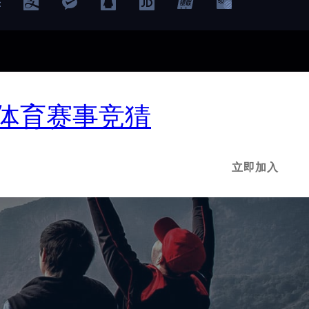
竞及体育赛事竞猜
立即加入