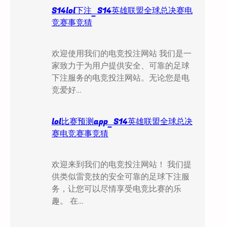
S14lol下注_S14英雄联盟全球总决赛电
竞赛事竞猜
欢迎使用我们的电竞投注网站 我们是一
家致力于为用户提供安全、可靠的足球
下注服务的电竞投注网站。无论您是电
竞爱好…
lol比赛预测app_S14英雄联盟全球总决
赛电竞赛事竞猜
欢迎来到我们的电竞投注网站！ 我们提
供类似雷竞技的安全可靠的足球下注服
务，让您可以尽情享受电竞比赛的乐
趣。 在…