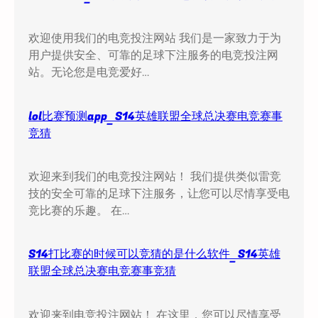
欢迎使用我们的电竞投注网站 我们是一家致力于为
用户提供安全、可靠的足球下注服务的电竞投注网
站。无论您是电竞爱好…
lol比赛预测app_S14英雄联盟全球总决赛电竞赛事
竞猜
欢迎来到我们的电竞投注网站！ 我们提供类似雷竞
技的安全可靠的足球下注服务，让您可以尽情享受电
竞比赛的乐趣。 在…
S14打比赛的时候可以竞猜的是什么软件_S14英雄
联盟全球总决赛电竞赛事竞猜
欢迎来到电竞投注网站！ 在这里，您可以尽情享受