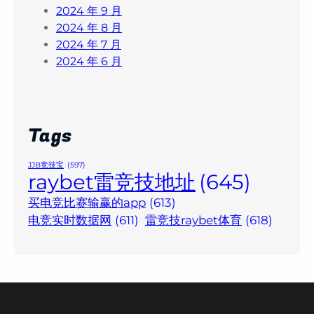
2024 年 9 月
2024 年 8 月
2024 年 7 月
2024 年 6 月
Tags
JJB竞技宝
(597)
raybet雷竞技地址
(645)
买电竞比赛输赢的app
(613)
电竞实时数据网
(611)
雷竞技raybet体育
(618)