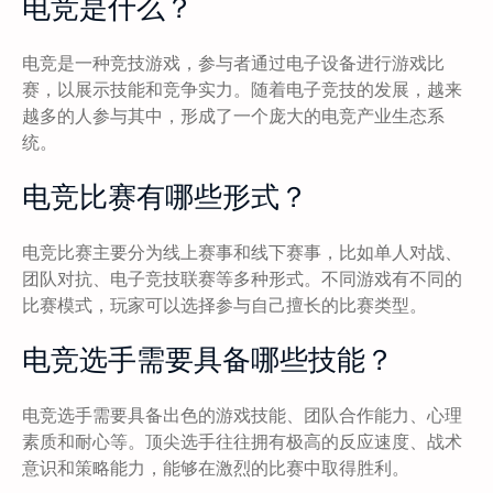
电竞是什么？
电竞是一种竞技游戏，参与者通过电子设备进行游戏比
赛，以展示技能和竞争实力。随着电子竞技的发展，越来
越多的人参与其中，形成了一个庞大的电竞产业生态系
统。
电竞比赛有哪些形式？
电竞比赛主要分为线上赛事和线下赛事，比如单人对战、
团队对抗、电子竞技联赛等多种形式。不同游戏有不同的
比赛模式，玩家可以选择参与自己擅长的比赛类型。
电竞选手需要具备哪些技能？
电竞选手需要具备出色的游戏技能、团队合作能力、心理
素质和耐心等。顶尖选手往往拥有极高的反应速度、战术
意识和策略能力，能够在激烈的比赛中取得胜利。