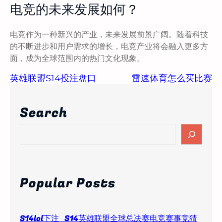
电竞的未来发展如何？
电竞作为一种新兴的产业，未来发展前景广阔。随着科技
的不断进步和用户需求的增长，电竞产业将会融入更多方
面，成为全球范围内的热门文化现象。
英雄联盟S14投注盘口
雷速体育怎么买比赛
Search
S
e
a
r
c
Popular Posts
h
S14lol下注_S14英雄联盟全球总决赛电竞赛事竞猜