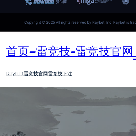
跳
至
首页–雷竞技-雷竞技官网_D
内
容
Raybet雷竞技官网
雷竞技下注