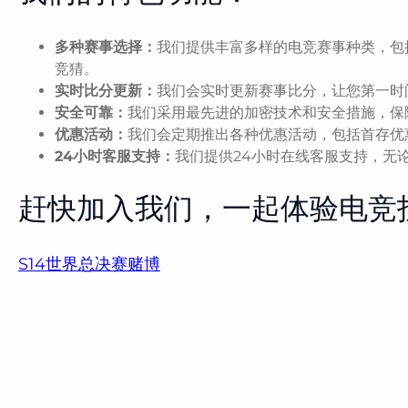
多种赛事选择：
我们提供丰富多样的电竞赛事种类，包括
竞猜。
实时比分更新：
我们会实时更新赛事比分，让您第一时
安全可靠：
我们采用最先进的加密技术和安全措施，保
优惠活动：
我们会定期推出各种优惠活动，包括首存优
24小时客服支持：
我们提供24小时在线客服支持，无
赶快加入我们，一起体验电竞
S14世界总决赛赌博