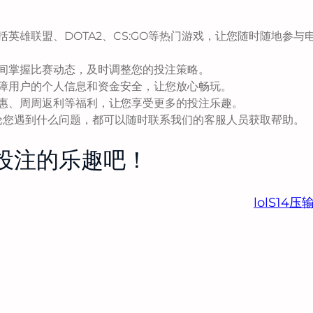
英雄联盟、DOTA2、CS:GO等热门游戏，让您随时随地参与
间掌握比赛动态，及时调整您的投注策略。
障用户的个人信息和资金安全，让您放心畅玩。
惠、周周返利等福利，让您享受更多的投注乐趣。
论您遇到什么问题，都可以随时联系我们的客服人员获取帮助。
投注的乐趣吧！
lolS14压