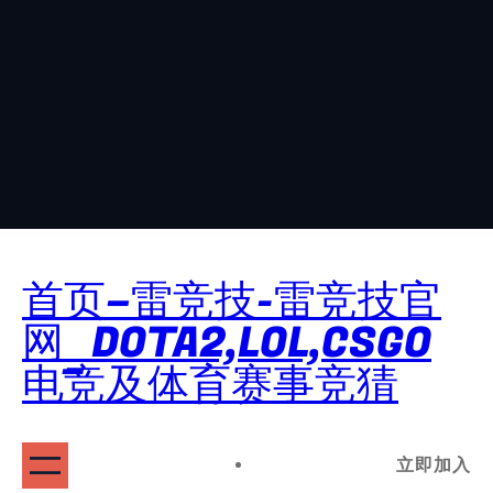
首页–雷竞技-雷竞技官
网_DOTA2,LOL,CSGO
电竞及体育赛事竞猜
立即加入