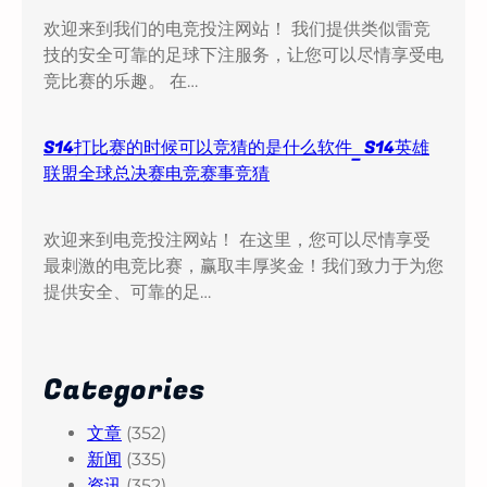
欢迎来到我们的电竞投注网站！ 我们提供类似雷竞
技的安全可靠的足球下注服务，让您可以尽情享受电
竞比赛的乐趣。 在…
S14打比赛的时候可以竞猜的是什么软件_S14英雄
联盟全球总决赛电竞赛事竞猜
欢迎来到电竞投注网站！ 在这里，您可以尽情享受
最刺激的电竞比赛，赢取丰厚奖金！我们致力于为您
提供安全、可靠的足…
Categories
文章
(352)
新闻
(335)
资讯
(352)