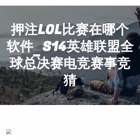
押注LOL比赛在哪个
软件_S14英雄联盟全
球总决赛电竞赛事竞
猜