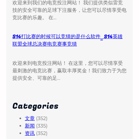
欢迎来到我们的电竞投注网站！ 我们提供类似雷竞
技的安全可靠的足球下注服务，让您可以尽情享受电
竞比赛的乐趣。 在…
S14打比赛的时候可以竞猜的是什么软件_S14英雄
联盟全球总决赛电竞赛事竞猜
欢迎来到电竞投注网站！ 在这里，您可以尽情享受
最刺激的电竞比赛，赢取丰厚奖金！我们致力于为您
提供安全、可靠的足…
Categories
文章
(352)
新闻
(335)
资讯
(352)