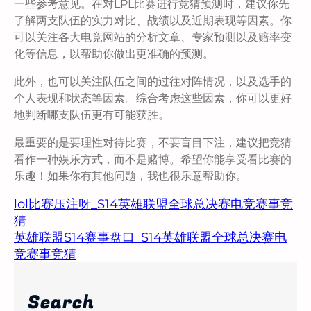
一些参考意见。在对LPL比赛进行竞猜预测时，建议你先
了解两支队伍的实力对比、战绩以及近期表现等因素。你
可以关注各大电竞网站的分析文章、专家预测以及赔率变
化等信息，以帮助你做出更准确的预测。
此外，也可以关注队伍之间的过往对阵情况，以及选手的
个人表现和状态等因素。综合考虑这些因素，你可以更好
地判断哪支队伍更有可能获胜。
最重要的是要理性对待比赛，不要盲目下注，建议把竞猜
看作一种娱乐方式，而不是赌博。希望你能享受看比赛的
乐趣！如果你有其他问题，我也很乐意帮助你。
lol比赛压注呀_S14英雄联盟全球总决赛电竞赛事竞
猜
英雄联盟S14赛事盘口_S14英雄联盟全球总决赛电
竞赛事竞猜
Search