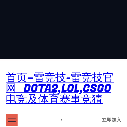
首页–雷竞技-雷竞技官
网_DOTA2,LOL,CSGO
电竞及体育赛事竞猜
立即加入