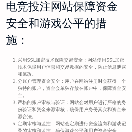
电竞投注网站保障资金
安全和游戏公平的措
施：
采用SSL加密技术保障交易安全：网站使用SSL加密
技术保障用户信息和交易数据的安全，防止信息泄露
和篡改。
分账户管理资金安全：用户在网站注册时会获得一个
独特的账户，资金会单独存放在账户中，保障资金安
全。
严格的账户审核与验证：网站会对用户进行严格的身
份验证和资金来源审核，确保用户身份真实和资金来
源合法。
定期审核与监控：网站会定期进行资金流向和游戏记
录的审核和监控，确保游戏公平和用户资金安全。