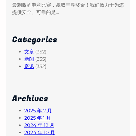
最刺激的电竞比赛，赢取丰厚奖金！我们致力于为您
提供安全、可靠的足…
Categories
文章
(352)
新闻
(335)
资讯
(352)
Archives
2025 年 2 月
2025 年 1 月
2024 年 12 月
2024 年 10 月