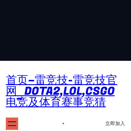
首页–雷竞技-雷竞技官
网_DOTA2,LOL,CSGO
电竞及体育赛事竞猜
立即加入