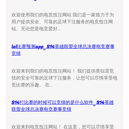
欢迎使用我们的电竞投注网站 我们是一家致力于为
用户提供安全、可靠的足球下注服务的电竞投注网
站。无论您是电竞爱好…
lol比赛预测app_S14英雄联盟全球总决赛电竞赛事
竞猜
欢迎来到我们的电竞投注网站！ 我们提供类似雷竞
技的安全可靠的足球下注服务，让您可以尽情享受电
竞比赛的乐趣。 在…
S14打比赛的时候可以竞猜的是什么软件_S14英雄
联盟全球总决赛电竞赛事竞猜
欢迎来到电竞投注网站！ 在这里，您可以尽情享受