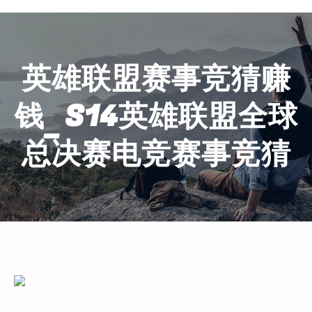
英雄联盟赛事竞猜赚
钱_S14英雄联盟全球
总决赛电竞赛事竞猜