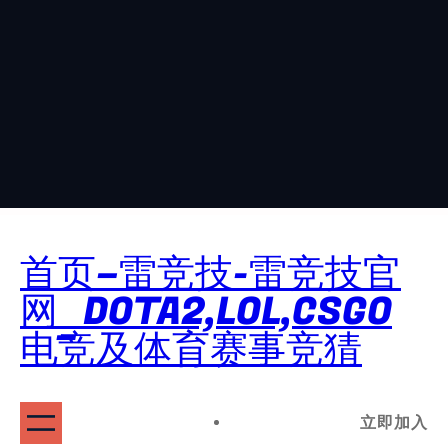
首页–雷竞技-雷竞技官
网_DOTA2,LOL,CSGO
电竞及体育赛事竞猜
立即加入