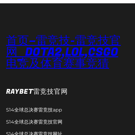
首页–雷竞技-雷竞技官
网_DOTA2,LOL,CSGO
电竞及体育赛事竞猜
RAYBET雷竞技官网
S14全球总决赛雷竞技app
S14全球总决赛雷竞技官网
S14全球总决赛雷竞技网址