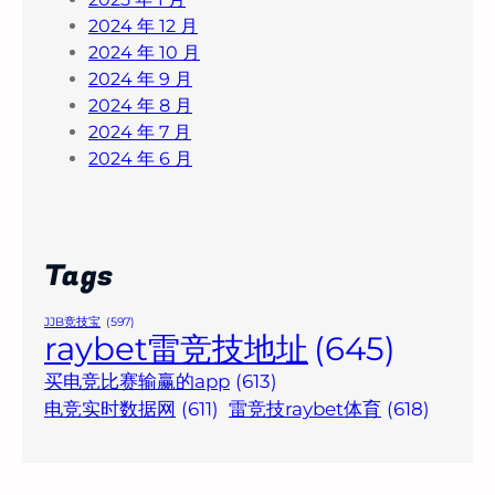
2024 年 12 月
2024 年 10 月
2024 年 9 月
2024 年 8 月
2024 年 7 月
2024 年 6 月
Tags
JJB竞技宝
(597)
raybet雷竞技地址
(645)
买电竞比赛输赢的app
(613)
电竞实时数据网
(611)
雷竞技raybet体育
(618)