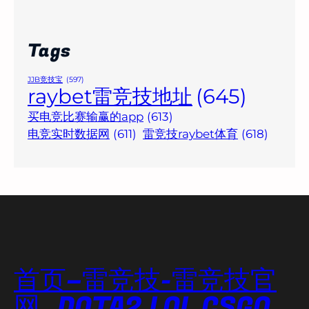
Tags
JJB竞技宝
(597)
raybet雷竞技地址
(645)
买电竞比赛输赢的app
(613)
电竞实时数据网
(611)
雷竞技raybet体育
(618)
首页–雷竞技-雷竞技官
网_DOTA2,LOL,CSGO