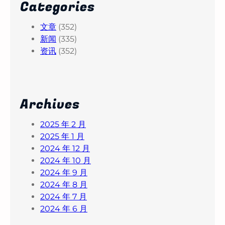
Categories
文章
(352)
新闻
(335)
资讯
(352)
Archives
2025 年 2 月
2025 年 1 月
2024 年 12 月
2024 年 10 月
2024 年 9 月
2024 年 8 月
2024 年 7 月
2024 年 6 月