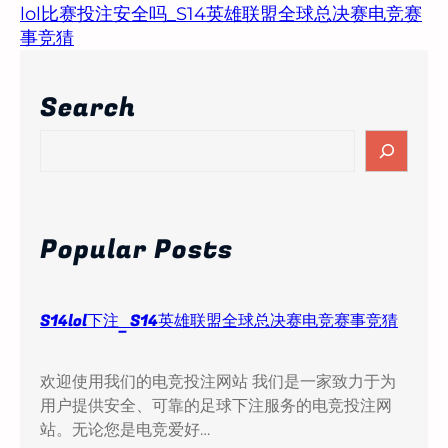
lol比赛投注安全吗_S14英雄联盟全球总决赛电竞赛
事竞猜
Search
S
e
a
r
c
Popular Posts
h
S14lol下注_S14英雄联盟全球总决赛电竞赛事竞猜
欢迎使用我们的电竞投注网站 我们是一家致力于为
用户提供安全、可靠的足球下注服务的电竞投注网
站。无论您是电竞爱好…