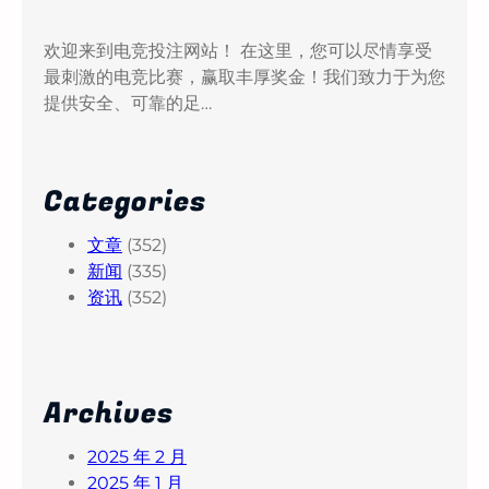
欢迎来到电竞投注网站！ 在这里，您可以尽情享受
最刺激的电竞比赛，赢取丰厚奖金！我们致力于为您
提供安全、可靠的足…
Categories
文章
(352)
新闻
(335)
资讯
(352)
Archives
2025 年 2 月
2025 年 1 月