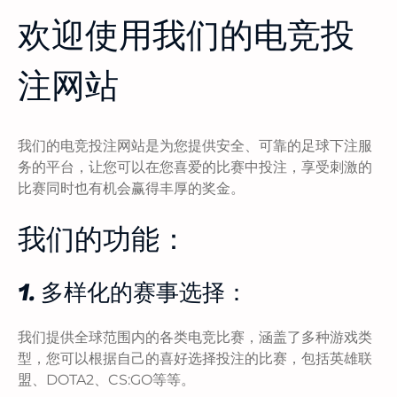
欢迎使用我们的电竞投
注网站
我们的电竞投注网站是为您提供安全、可靠的足球下注服
务的平台，让您可以在您喜爱的比赛中投注，享受刺激的
比赛同时也有机会赢得丰厚的奖金。
我们的功能：
1. 多样化的赛事选择：
我们提供全球范围内的各类电竞比赛，涵盖了多种游戏类
型，您可以根据自己的喜好选择投注的比赛，包括英雄联
盟、DOTA2、CS:GO等等。