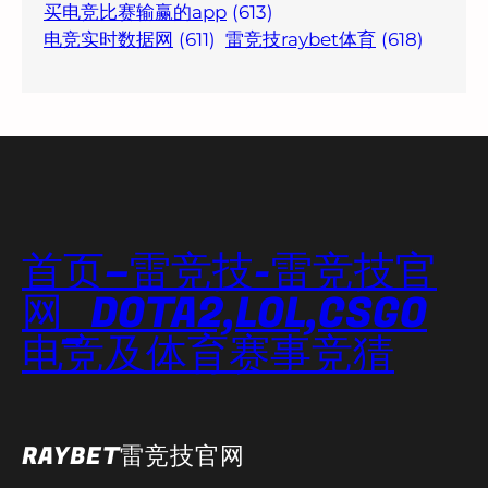
买电竞比赛输赢的app
(613)
电竞实时数据网
(611)
雷竞技raybet体育
(618)
首页–雷竞技-雷竞技官
网_DOTA2,LOL,CSGO
电竞及体育赛事竞猜
RAYBET雷竞技官网