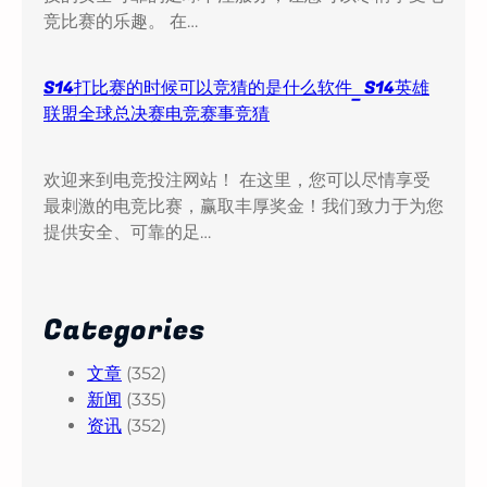
竞比赛的乐趣。 在…
S14打比赛的时候可以竞猜的是什么软件_S14英雄
联盟全球总决赛电竞赛事竞猜
欢迎来到电竞投注网站！ 在这里，您可以尽情享受
最刺激的电竞比赛，赢取丰厚奖金！我们致力于为您
提供安全、可靠的足…
Categories
文章
(352)
新闻
(335)
资讯
(352)