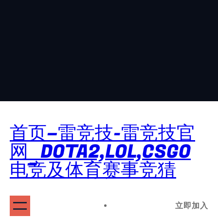
首页–雷竞技-雷竞技官
网_DOTA2,LOL,CSGO
电竞及体育赛事竞猜
立即加入