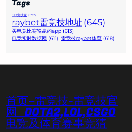
Tags
JJB竞技宝
(597)
raybet雷竞技地址
(645)
买电竞比赛输赢的app
(613)
电竞实时数据网
(611)
雷竞技raybet体育
(618)
首页–雷竞技-雷竞技官
网_DOTA2,LOL,CSGO
电竞及体育赛事竞猜