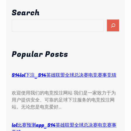
Search
S
e
a
r
c
Popular Posts
h
S14lol下注_S14英雄联盟全球总决赛电竞赛事竞猜
欢迎使用我们的电竞投注网站 我们是一家致力于为
用户提供安全、可靠的足球下注服务的电竞投注网
站。无论您是电竞爱好…
lol比赛预测app_S14英雄联盟全球总决赛电竞赛事