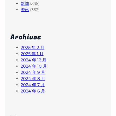
新闻
(335)
资讯
(352)
Archives
2025 年 2 月
2025 年 1 月
2024 年 12 月
2024 年 10 月
2024 年 9 月
2024 年 8 月
2024 年 7 月
2024 年 6 月