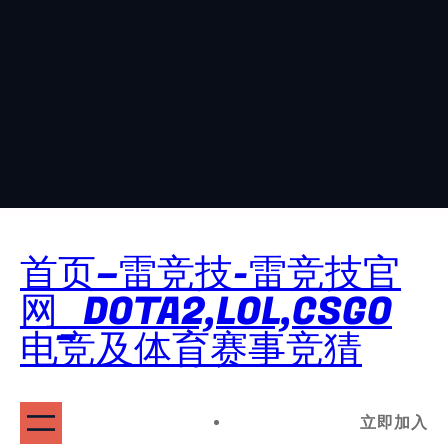
首页–雷竞技-雷竞技官
网_DOTA2,LOL,CSGO
电竞及体育赛事竞猜
立即加入