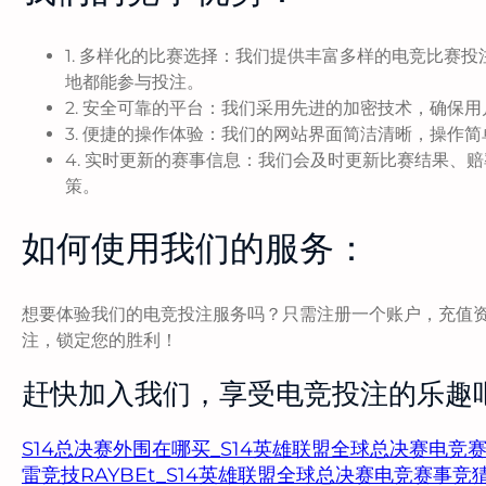
1. 多样化的比赛选择：我们提供丰富多样的电竞比赛投
地都能参与投注。
2. 安全可靠的平台：我们采用先进的加密技术，确保
3. 便捷的操作体验：我们的网站界面简洁清晰，操作
4. 实时更新的赛事信息：我们会及时更新比赛结果、
策。
如何使用我们的服务：
想要体验我们的电竞投注服务吗？只需注册一个账户，充值
注，锁定您的胜利！
赶快加入我们，享受电竞投注的乐趣
S14总决赛外围在哪买_S14英雄联盟全球总决赛电竞
雷竞技RAYBEt_S14英雄联盟全球总决赛电竞赛事竞