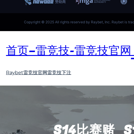
跳
至
首页–雷竞技-雷竞技官网_D
内
容
Raybet雷竞技官网
雷竞技下注
S14比赛赌_