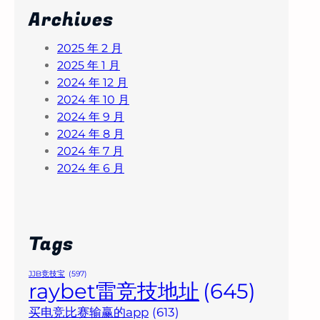
Archives
2025 年 2 月
2025 年 1 月
2024 年 12 月
2024 年 10 月
2024 年 9 月
2024 年 8 月
2024 年 7 月
2024 年 6 月
Tags
JJB竞技宝
(597)
raybet雷竞技地址
(645)
买电竞比赛输赢的app
(613)