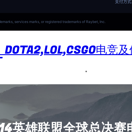
OTA2,LOL,CSGO电
S14英雄联盟全球总决