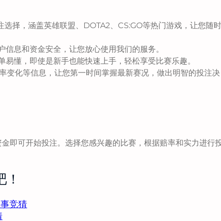
注选择，涵盖英雄联盟、DOTA2、CS:GO等热门游戏，让您随
用户信息和资金安全，让您放心使用我们的服务。
简单易懂，即使是新手也能快速上手，轻松享受比赛乐趣。
赔率变化等信息，让您第一时间掌握最新赛况，做出明智的投注决
资金即可开始投注。选择您感兴趣的比赛，根据赔率和实力进行
吧！
赛事竞猜
猜