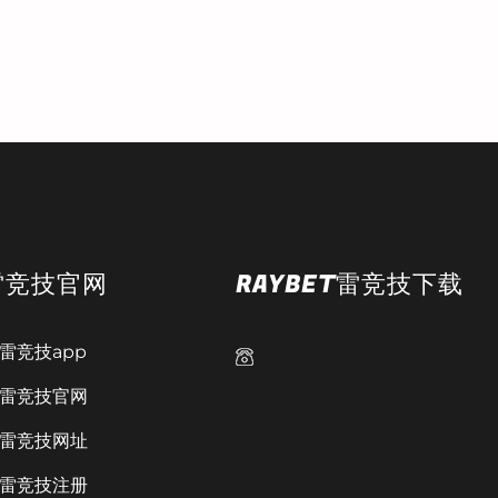
T雷竞技官网
RAYBET雷竞技下载
雷竞技app
赛雷竞技官网
赛雷竞技网址
赛雷竞技注册