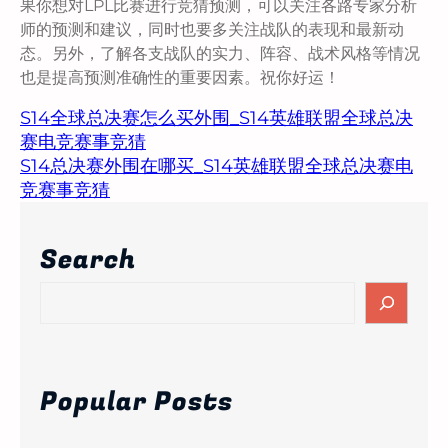
果你想对LPL比赛进行竞猜预测，可以关注各路专家分析
师的预测和建议，同时也要多关注战队的表现和最新动
态。另外，了解各支战队的实力、阵容、战术风格等情况
也是提高预测准确性的重要因素。祝你好运！
S14全球总决赛怎么买外围_S14英雄联盟全球总决
赛电竞赛事竞猜
S14总决赛外围在哪买_S14英雄联盟全球总决赛电
竞赛事竞猜
Search
S
e
a
r
c
Popular Posts
h