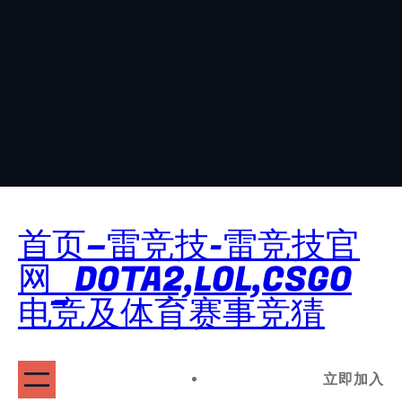
首页–雷竞技-雷竞技官
网_DOTA2,LOL,CSGO
电竞及体育赛事竞猜
立即加入