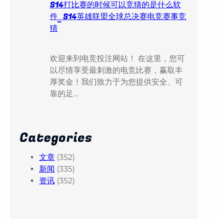
S14打比赛的时候可以竞猜的是什么软
件_S14英雄联盟全球总决赛电竞赛事竞
猜
欢迎来到电竞投注网站！ 在这里，您可
以尽情享受最刺激的电竞比赛，赢取丰
厚奖金！我们致力于为您提供安全、可
靠的足…
Categories
文章
(352)
新闻
(335)
资讯
(352)