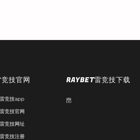
T雷竞技官网
RAYBET雷竞技下载
雷竞技app
赛雷竞技官网
赛雷竞技网址
赛雷竞技注册