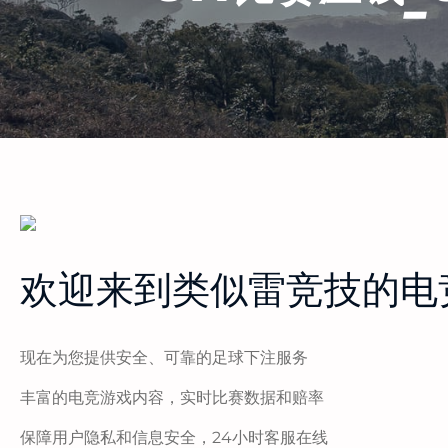
欢迎来到类似雷竞技的电
现在为您提供安全、可靠的足球下注服务
丰富的电竞游戏内容，实时比赛数据和赔率
保障用户隐私和信息安全，24小时客服在线