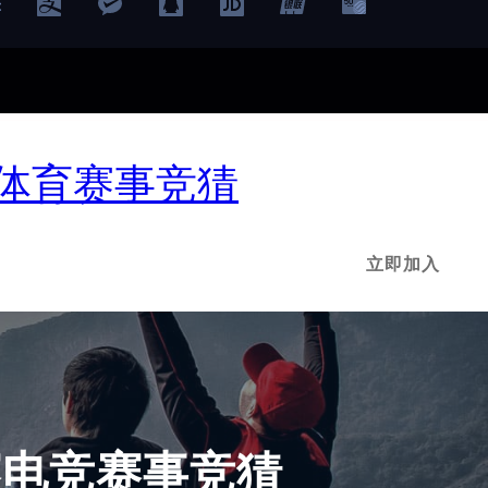
竞及体育赛事竞猜
立即加入
赛电竞赛事竞猜