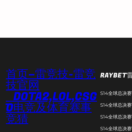
首页–雷竞技-雷竞
RAYBE
技官网
_DOTA2,LOL,CSG
S14全球总决赛
O电竞及体育赛事
S14全球总决
竞猜
S14全球总决
S14全球总决