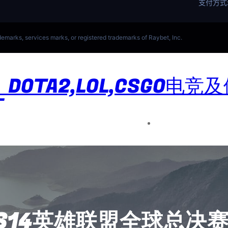
OTA2,LOL,CSGO电
_S14英雄联盟全球总决