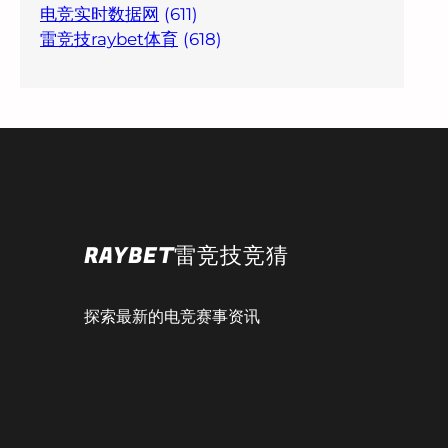
电竞实时数据网
(611)
雷竞技raybet体育
(618)
RAYBET雷竞技竞猜
探索最新的电竞赛事资讯