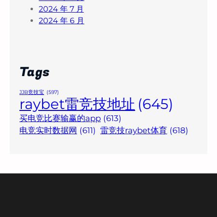
2024 年 7 月
2024 年 6 月
Tags
JJB竞技宝
(597)
raybet雷竞技地址
(645)
买电竞比赛输赢的app
(613)
电竞实时数据网
(611)
雷竞技raybet体育
(618)