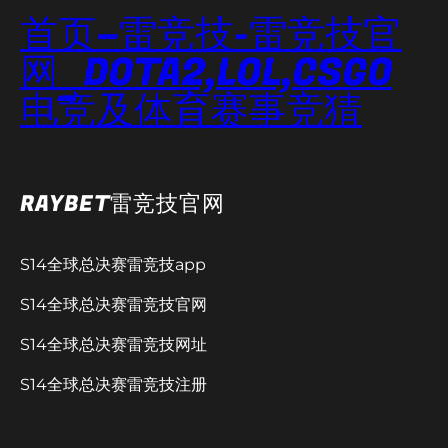
首页–雷竞技-雷竞技官
网_DOTA2,LOL,CSGO
电竞及体育赛事竞猜
RAYBET雷竞技官网
S14全球总决赛雷竞技app
S14全球总决赛雷竞技官网
S14全球总决赛雷竞技网址
S14全球总决赛雷竞技注册