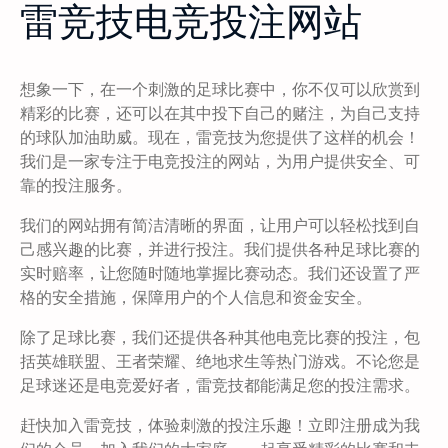
雷竞技电竞投注网站
想象一下，在一个刺激的足球比赛中，你不仅可以欣赏到
精彩的比赛，还可以在其中投下自己的赌注，为自己支持
的球队加油助威。现在，雷竞技为您提供了这样的机会！
我们是一家专注于电竞投注的网站，为用户提供安全、可
靠的投注服务。
我们的网站拥有简洁清晰的界面，让用户可以轻松找到自
己感兴趣的比赛，并进行投注。我们提供各种足球比赛的
实时赔率，让您随时随地掌握比赛动态。我们还设置了严
格的安全措施，保障用户的个人信息和资金安全。
除了足球比赛，我们还提供各种其他电竞比赛的投注，包
括英雄联盟、王者荣耀、绝地求生等热门游戏。不论您是
足球迷还是电竞爱好者，雷竞技都能满足您的投注需求。
赶快加入雷竞技，体验刺激的投注乐趣！立即注册成为我