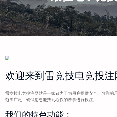
欢迎来到雷竞技电竞投注
雷竞技电竞投注网站是一家致力于为用户提供安全、可靠的
范围广泛，确保您总能找到心仪的赛事进行投注。
我们的特色功能：