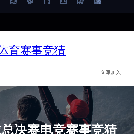
竞及体育赛事竞猜
立即加入
全球总决赛电竞赛事竞猜