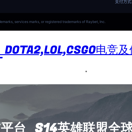
OTA2,LOL,CSGO电
技平台_S14英雄联盟