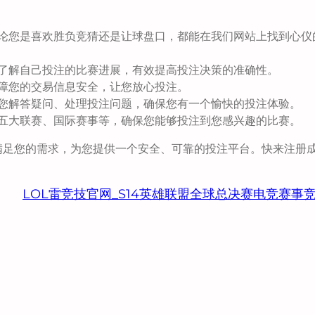
论您是喜欢胜负竞猜还是让球盘口，都能在我们网站上找到心仪
了解自己投注的比赛进展，有效提高投注决策的准确性。
障您的交易信息安全，让您放心投注。
您解答疑问、处理投注问题，确保您有一个愉快的投注体验。
五大联赛、国际赛事等，确保您能够投注到您感兴趣的比赛。
满足您的需求，为您提供一个安全、可靠的投注平台。快来注册
LOL雷竞技官网_S14英雄联盟全球总决赛电竞赛事