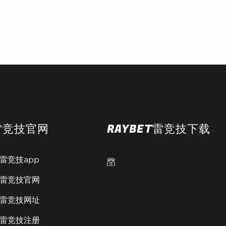
T雷竞技官网
RAYBET雷竞技下载
雷竞技app
赛雷竞技官网
赛雷竞技网址
赛雷竞技注册