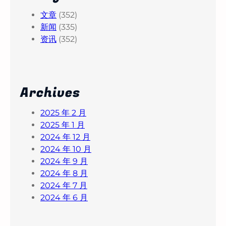
文章
(352)
新闻
(335)
资讯
(352)
Archives
2025 年 2 月
2025 年 1 月
2024 年 12 月
2024 年 10 月
2024 年 9 月
2024 年 8 月
2024 年 7 月
2024 年 6 月