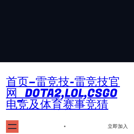
首页–雷竞技-雷竞技官
网_DOTA2,LOL,CSGO
电竞及体育赛事竞猜
立即加入