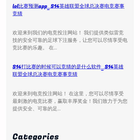
lol比赛预测app_S14英雄联盟全球总决赛电竞赛事
竞猜
欢迎来到我们的电竞投注网站！ 我们提供类似雷竞
技的安全可靠的足球下注服务，让您可以尽情享受电
竞比赛的乐趣。 在…
S14打比赛的时候可以竞猜的是什么软件_S14英雄
联盟全球总决赛电竞赛事竞猜
欢迎来到电竞投注网站！ 在这里，您可以尽情享受
最刺激的电竞比赛，赢取丰厚奖金！我们致力于为您
提供安全、可靠的足…
Categories