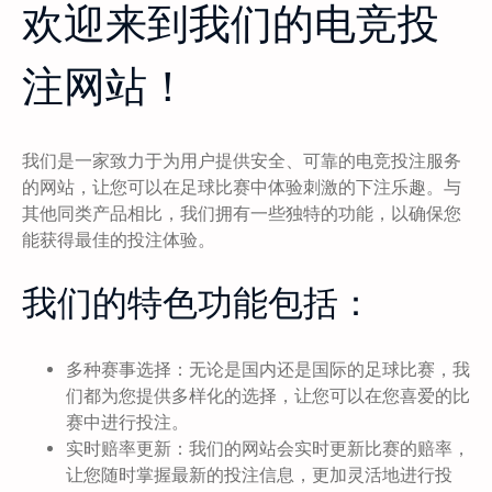
欢迎来到我们的电竞投
注网站！
我们是一家致力于为用户提供安全、可靠的电竞投注服务
的网站，让您可以在足球比赛中体验刺激的下注乐趣。与
其他同类产品相比，我们拥有一些独特的功能，以确保您
能获得最佳的投注体验。
我们的特色功能包括：
多种赛事选择：无论是国内还是国际的足球比赛，我
们都为您提供多样化的选择，让您可以在您喜爱的比
赛中进行投注。
实时赔率更新：我们的网站会实时更新比赛的赔率，
让您随时掌握最新的投注信息，更加灵活地进行投