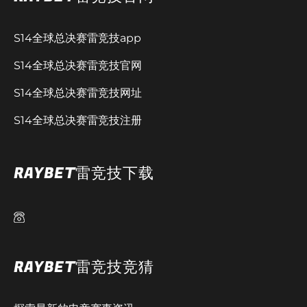
S14全球总决赛雷竞技app
S14全球总决赛雷竞技官网
S14全球总决赛雷竞技网址
S14全球总决赛雷竞技注册
RAYBET雷竞技下载
RAYBET雷竞技竞猜