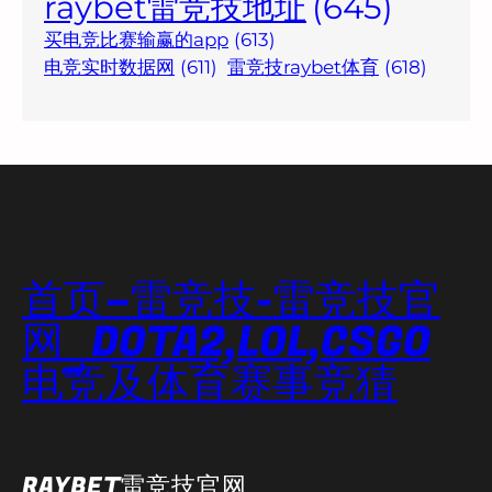
raybet雷竞技地址
(645)
买电竞比赛输赢的app
(613)
电竞实时数据网
(611)
雷竞技raybet体育
(618)
首页–雷竞技-雷竞技官
网_DOTA2,LOL,CSGO
电竞及体育赛事竞猜
RAYBET雷竞技官网