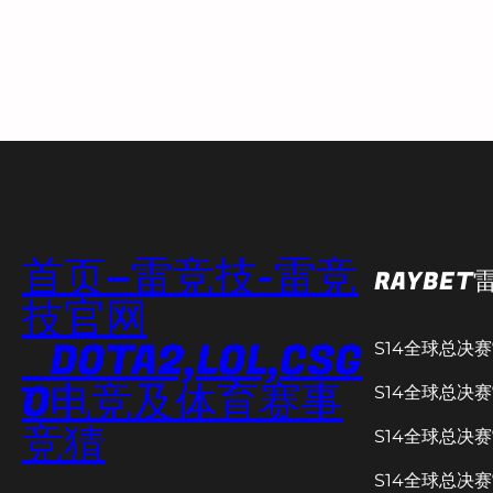
首页–雷竞技-雷竞
RAYBE
技官网
_DOTA2,LOL,CSG
S14全球总决赛
O电竞及体育赛事
S14全球总决
竞猜
S14全球总决
S14全球总决