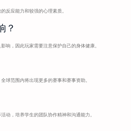
敏的反应能力和较强的心理素质。
响？
良影响，因此玩家需要注意保护自己的身体健康。
，全球范围内将出现更多的赛事和赛事资助。
等活动，培养学生的团队协作精神和沟通能力。