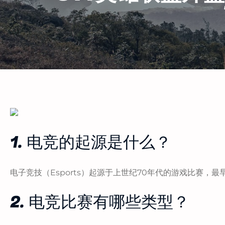
1. 电竞的起源是什么？
电子竞技（Esports）起源于上世纪70年代的游戏比赛，最早的
2. 电竞比赛有哪些类型？