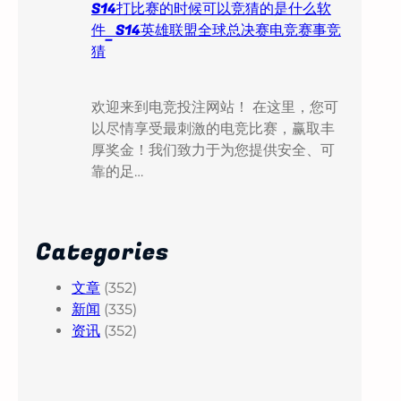
S14打比赛的时候可以竞猜的是什么软
件_S14英雄联盟全球总决赛电竞赛事竞
猜
欢迎来到电竞投注网站！ 在这里，您可
以尽情享受最刺激的电竞比赛，赢取丰
厚奖金！我们致力于为您提供安全、可
靠的足…
Categories
文章
(352)
新闻
(335)
资讯
(352)