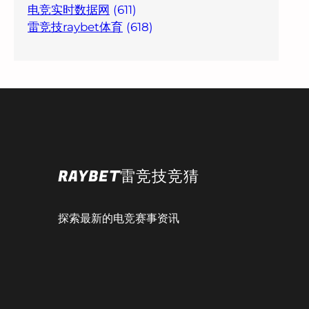
电竞实时数据网
(611)
雷竞技raybet体育
(618)
RAYBET雷竞技竞猜
探索最新的电竞赛事资讯