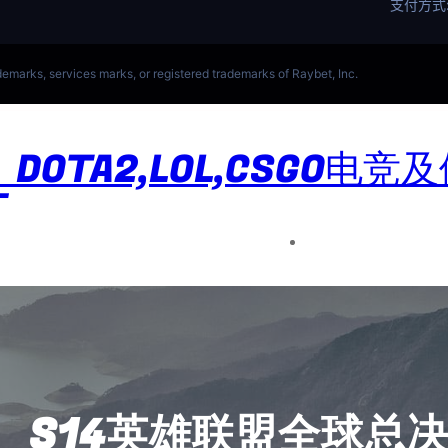
OTA2,LOL,CSGO电
盘_S14英雄联盟全球总