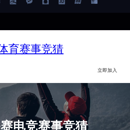
竞及体育赛事竞猜
立即加入
决赛电竞赛事竞猜