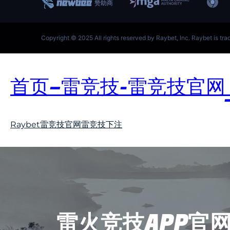
跳
至
首页–雷竞技-雷竞技官网_D
内
容
Raybet雷竞技官网
雷竞技下注
雷火竞技APP官