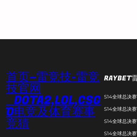
首页–雷竞技-雷竞
RAYBE
技官网
_DOTA2,LOL,CSG
S14全球总决赛
O电竞及体育赛事
S14全球总决
竞猜
S14全球总决
S14全球总决