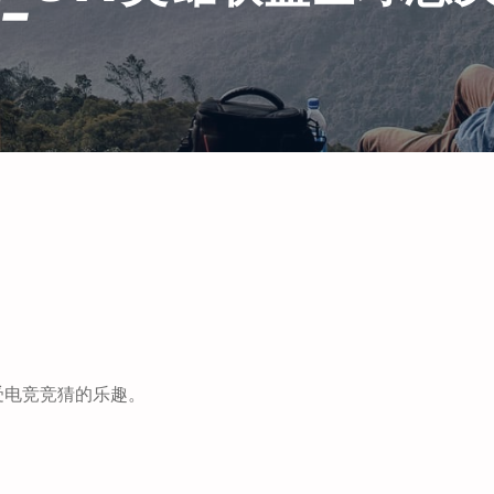
受电竞竞猜的乐趣。