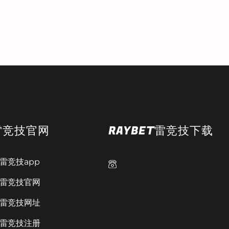
T雷竞技官网
RAYBET雷竞技下载
雷竞技app
赛雷竞技官网
赛雷竞技网址
赛雷竞技注册