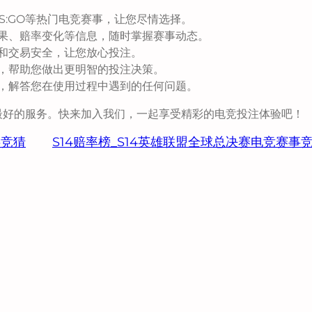
S:GO等热门电竞赛事，让您尽情选择。
果、赔率变化等信息，随时掌握赛事动态。
和交易安全，让您放心投注。
，帮助您做出更明智的投注决策。
，解答您在使用过程中遇到的任何问题。
最好的服务。快来加入我们，一起享受精彩的电竞投注体验吧！
事竞猜
S14赔率榜_S14英雄联盟全球总决赛电竞赛事