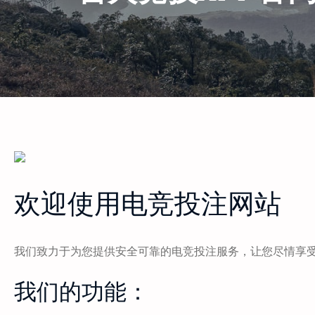
欢迎使用电竞投注网站
我们致力于为您提供安全可靠的电竞投注服务，让您尽情享
我们的功能：